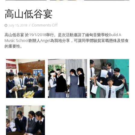
高山低谷宴
on
/
Comments Off
July 15, 2018
高
高山低谷宴 於
19/1/2018舉行。是次活動
邀請了
緬甸音樂學校
Build
A
山
Music School
創辦人Angel為我地分享，
可讓同學
體驗貧富嘅懸殊及惜食
低
的重要性。
谷
宴