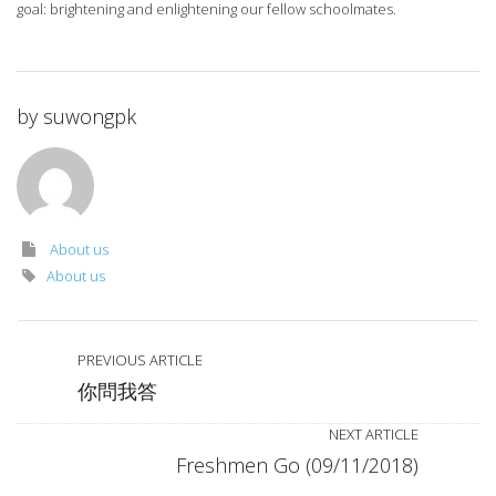
goal: brightening and enlightening our fellow schoolmates.
by
suwongpk
About us
About us
PREVIOUS ARTICLE
你問我答
NEXT ARTICLE
Freshmen Go (09/11/2018)