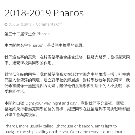
2018-2019 Pharos
on
/
Comments Off
October 5, 2018
2018-
第三十二屆學生會 Pharos
2019
Pharos
本內閣的名字“Pharos”，是英語中燈塔的意思。
我們這名字的寓意，在於寄望學生會能像燈塔一樣發光發亮，發揮凝聚同
學、連繫學校與同學的作用。
對於低年級的同學，我們希望像矗立在汪洋大海之中的燈塔一樣，引領他
們融入曾肇添的環境，建立對學校的歸屬感；對於學校較年長的同學，我
們希望能像一盞照亮四方明燈，陪伴他們度過學習生活中的大小挑戰，享
受校園生活。
本閣的口號 ‘Light your way, night and day’，意指我們不分晝夜、環境，
都始終秉持着燃亮同學前路的目標，期望同學在往後遇到不同挑戰時都能
以學生會為其後盾。
Pharos, more usually called lighthouse or beacon, emits light to
navigate the ships sailing on the sea. Our name reveals our ultimate