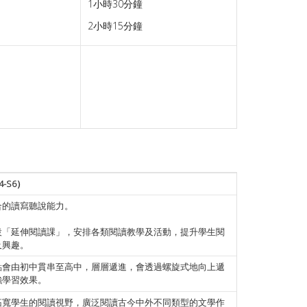
1小時30分鐘
2小時15分鐘
-S6）
合的讀寫聽說能力。
設「延伸閱讀課」，安排各類閱讀教學及活動，提升學生閱
及興趣。
點會由初中貫串至高中，層層遞進，會透過螺旋式地向上遞
強學習效果。
拓寬學生的閱讀視野，廣泛閱讀古今中外不同類型的文學作