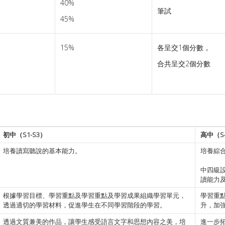
40%
筆試
45%
15%
各呈交1個分數，
合共呈交2個分數
初中（S1-S3）
高中（S4
培養讀寫聽說的基本能力。
培養綜
_
中四級
讀能力
根據學習目標、學習重點及學習重點及學習成果組織學習單元，
學習重
透過適切的學習材料，促進學生在不同學習階段的學習。
升，加
透過文質兼美的作品，讓學生感受語言文字和思想內容之美，培
進一步