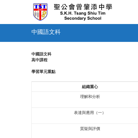
Skip
to
content
中國語文科
中國語文科
高中課程
學習單元重點
組織重心
理解和分析
表達與應用（一）
質疑與評價