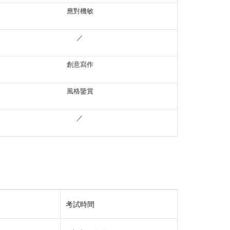
應對機敏
／
創意寫作
風格鑒賞
／
考試時間