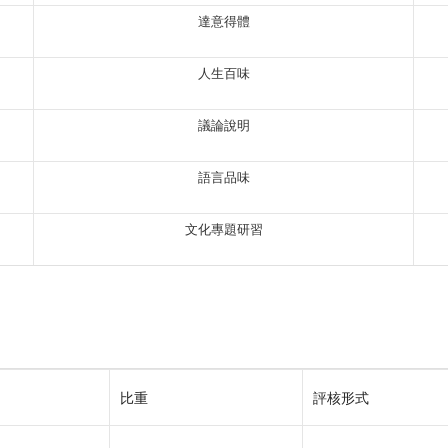
達意得體
人生百味
議論說明
語言品味
文化專題研習
比重
評核形式