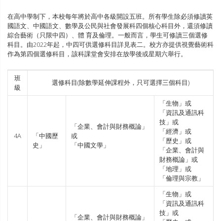
在高中學制下，本校每年將於高中各級開設五班。所有學生除必須修讀英
國語文、中國語文、數學及公民與社會發展科四個核心科目外，還須修讀
綜合藝術（只限中四）、體 育及倫理。一般而言，學生可修讀三個選修
科目。由2022年起，中四可供選修科目詳見表二。校方亦提供視覺藝術科
作為第四個選修科目，該科課堂會安排在放學後或星期六舉行。
班
選修科目(除數學延伸課程外，只可選擇三個科目)
級
「生物」或
「資訊及通訊科
技」或
「企業、會計與財務概論」
「經濟」或
4A
「中國歷
或
「歷史」或
史」
「中國文學」
「企業、會計與
財務概論」或
「地理」或
「倫理與宗教」
「生物」或
「資訊及通訊科
技」或
「企業、會計與財務概論」