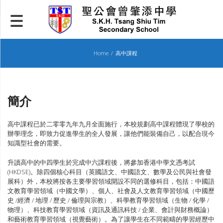
Skip
to
content
Home
高中課程
簡介
高中課程已於二零零九年九月全面施行，本校規劃高中課程體現了學校的
辦學理念，即致力促進學生的全人發展，讓他們能裝備自己，以配合現今
知識型社會的需要。
升讀高中的中四學生於完成中六課程後，將參加香港中學文憑考試
(HKDSE)。除四個核心科目（英國語文、中國語文、數學及公民與社會發
展科）外，本校將按各主要學習領域開設不同的選修科目，包括：中國語
文教育學習領域（中國文學）、個人、社會及人文教育學習領域（中國歷
史 /經濟 / 地理 / 歷史 / 倫理與宗教）、科學教育學習領域（生物 / 化學 /
物理）、科技教育學習領域（資訊及通訊科技 / 企業、會計與財務概論）
和藝術教育學習領域（視覺藝術）。為了讓學生在不同範疇的學習經歷中