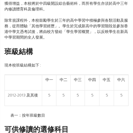
獲得增益，本校將於中四級開設綜合藝術科，而所有學生亦須於高中三年
內修讀體育科及倫理科。
除常規課程外，本校鼓勵學生於三年的高中學習中積極參與各類活動及服
務，從而體驗「其他學習經歷」。學生於完成新高中的學習階段並參加香
港中學文憑考試後，將由校方發給「學生學習概覽」，以反映學生在新高
中學習期間的全人發展。
班級結構
現本校班級結構如下 :
中一
中二
中三
中四
中五
中六
2012-2013 及其後
5
5
5
5
5
5
表一：按年班級數目
可供修讀的選修科目