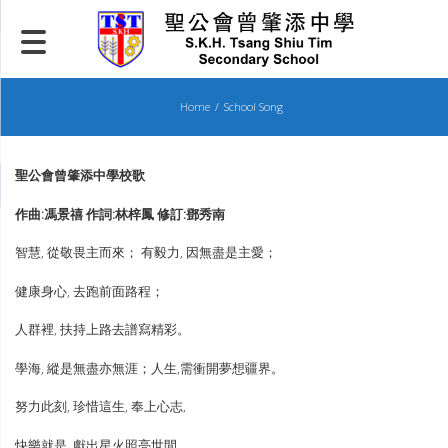
Skip
to
content
Home
School Song
聖公會曾肇添中學校歌
作曲:馮景禧 作詞:林梓鳳 修訂:鄧秀南
智慧, 從敬畏主而來； 有毅力, 因無盡是主愛；
健康身心, 去跑前面路程；
人群裡, 扶持上路去譜寫精彩。
學海, 縱是無盡亦無涯；人生,需衝開夢想疆界。
努力此刻, 珍惜這生, 奉上心志,
快樂就是, 獻出星火照亮世間。