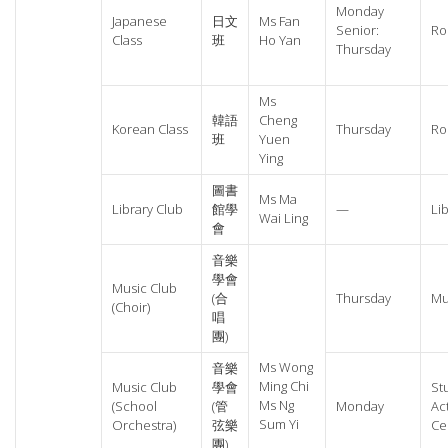
Monday
Japanese
日文
Ms Fan
Senior:
Ro
Class
班
Ho Yan
Thursday
Ms
韓語
Cheng
Korean Class
Thursday
Ro
班
Yuen
Ying
圖書
Ms Ma
Library Club
館學
—
Li
Wai Ling
會
音樂
學會
Music Club
(合
Thursday
Mu
(Choir)
唱
團)
Ms Wong
音樂
Ming Chi
Music Club
學會
St
Ms Ng
(School
(管
Monday
Act
Sum Yi
Orchestra)
弦樂
Ce
團)