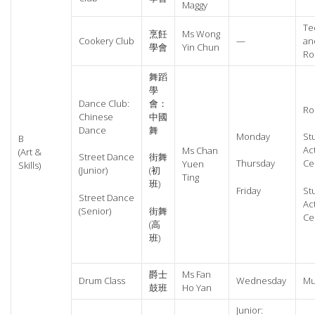
Maggy
Te
烹飪
Ms Wong
Cookery Club
—
an
學會
Yin Chun
R
舞蹈
學
Dance Club:
會：
Ro
Chinese
中國
Dance
舞
Monday
St
B
Act
Ms Chan
(Art &
Street Dance
街舞
Thursday
Ce
Yuen
Skills)
(Junior)
(初
Ting
班)
Friday
St
Street Dance
Act
(Senior)
街舞
Ce
(高
班)
爵士
Ms Fan
Drum Class
Wednesday
Mu
鼓班
Ho Yan
Junior: