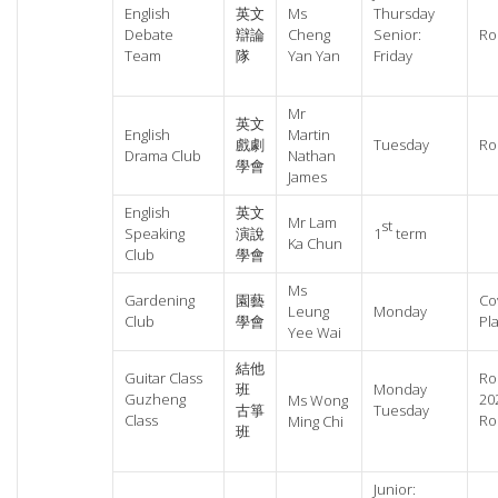
English
英文
Ms
Thursday
Debate
辯論
Cheng
Senior:
Ro
Team
隊
Yan Yan
Friday
Mr
英文
English
Martin
戲劇
Tuesday
Ro
Drama Club
Nathan
學會
James
English
英文
Mr Lam
st
Speaking
演說
1
term
Ka Chun
Club
學會
Ms
Gardening
園藝
Co
Leung
Monday
Club
學會
Pl
Yee Wai
結他
Guitar Class
Ro
班
Monday
Guzheng
20
Ms Wong
古箏
Tuesday
Class
Ro
Ming Chi
班
Junior: