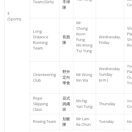
Team (Girls)
手球
Co
隊
E
(Sports)
Mr
Chung
Sh
Long
Koon
Pl
Distance
長跑
Wednesday,
Fung
Sh
Running
隊
Friday
Ms Wong
Ri
Team
Tsz Yung
Yu
Wednesday
野外
Pl
Sunday
Orienteering
Mr Wong
定向
Ou
(a.m.)
Club
Kin Wa
學會
Tr
Rope
花式
Ms Ng
Vo
Skipping
跳繩
Thursday
Yan Tung
Co
Class
班
划艇
Mr Lam
Rowing Team
Tuesday
Hal
隊
Ka Chun