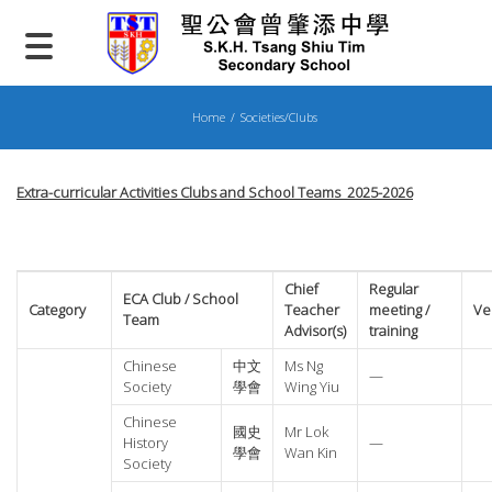
Skip
to
content
Home
Societies/Clubs
Extra-curricular Activities Clubs and School Teams 2025-2026
Chief
Regular
ECA Club / School
Category
Teacher
meeting /
Ve
Team
Advisor(s)
training
Chinese
中文
Ms Ng
—
Society
學會
Wing Yiu
Chinese
國史
Mr Lok
History
—
學會
Wan Kin
Society