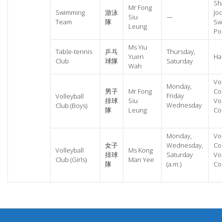
Sh
Mr Fong
Swimming
游泳
Jo
Siu
—
Team
隊
Sw
Leung
Po
Ms Yiu
Table-tennis
乒乓
Thursday,
Yuen
Hal
Club
球隊
Saturday
Wah
Vo
Monday,
男子
Mr Fong
Co
Friday
Volleyball
排球
Siu
Vo
Wednesday
Club (Boys)
隊
Leung
Co
Monday,
Vo
女子
Wednesday,
Co
Volleyball
Ms Kong
排球
Saturday
Vo
Club (Girls)
Man Yee
隊
(a.m.)
Co