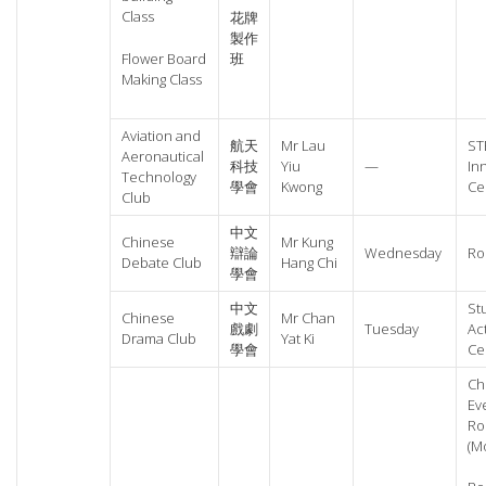
Class
花牌
製作
Flower Board
班
Making Class
Aviation and
航天
Mr Lau
ST
Aeronautical
科技
Yiu
—
In
Technology
學會
Kwong
Ce
Club
中文
Chinese
Mr Kung
辯論
Wednesday
Ro
Debate Club
Hang Chi
學會
中文
St
Chinese
Mr Chan
戲劇
Tuesday
Act
Drama Club
Yat Ki
學會
Ce
Ch
Ev
Ro
(M