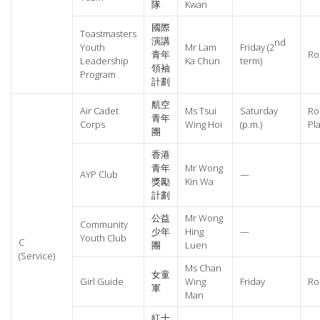
隊
Kwan
國際
Toastmasters
演講
nd
Youth
Mr Lam
Friday (2
青年
Ro
Leadership
Ka Chun
term)
領袖
Program
計劃
航空
Air Cadet
Ms Tsui
Saturday
Ro
青年
Corps
Wing Hoi
(p.m.)
Pl
團
香港
青年
Mr Wong
AYP Club
—
獎勵
Kin Wa
計劃
公益
Mr Wong
Community
少年
Hing
—
Youth Club
C
團
Luen
(Service)
Ms Chan
女童
Girl Guide
Wing
Friday
Ro
軍
Man
紅十