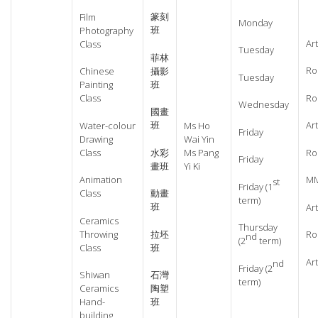
篆刻
Film
Monday
班
Photography
Ar
Class
Tuesday
菲林
Ro
攝影
Chinese
Tuesday
班
Painting
Ro
Class
Wednesday
國畫
班
Ar
Water-colour
Ms Ho
Friday
Drawing
Wai Yin
Class
水彩
Ms Pang
Ro
Friday
畫班
Yi Ki
Animation
M
st
Friday (1
Class
動畫
term)
班
Ar
Ceramics
Thursday
Throwing
拉坯
Ro
nd
(2
term)
Class
班
Ar
nd
Friday (2
Shiwan
石灣
term)
Ceramics
陶塑
Hand-
班
building