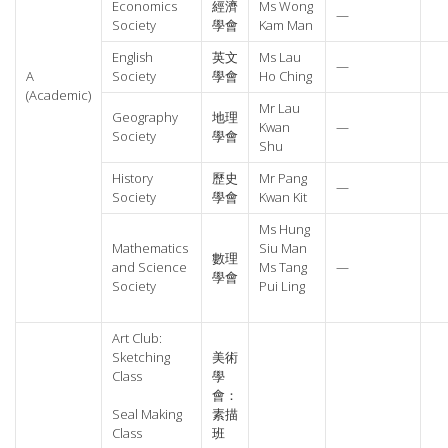
Economics
經濟
Ms Wong
—
Society
學會
Kam Man
English
英文
Ms Lau
—
A
Society
學會
Ho Ching
(Academic)
Mr Lau
Geography
地理
Kwan
—
Society
學會
Shu
History
歷史
Mr Pang
—
Society
學會
Kwan Kit
Ms Hung
Mathematics
Siu Man
數理
and Science
Ms Tang
—
學會
Society
Pui Ling
Art Club:
Sketching
美術
Class
學
會：
素描
Seal Making
班
Class