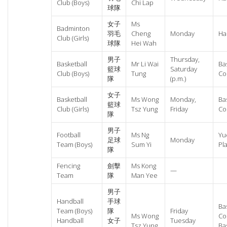
Club (Boys)
Chi Lap
球隊
女子
Ms
Badminton
羽毛
Cheng
Monday
Hal
Club (Girls)
球隊
Hei Wah
男子
Thursday,
Basketball
Mr Li Wai
Ba
籃球
Saturday
Club (Boys)
Tung
Co
隊
(p.m.)
女子
Basketball
Ms Wong
Monday,
Ba
籃球
Club (Girls)
Tsz Yung
Friday
Co
隊
男子
Football
Ms Ng
Yu
足球
Monday
Team (Boys)
Sum Yi
Pl
隊
Fencing
劍擊
Ms Kong
—
Team
隊
Man Yee
男子
Handball
手球
Ba
Team (Boys)
隊
Friday
Ms Wong
Co
Handball
女子
Tuesday
Tsz Yung
Ba