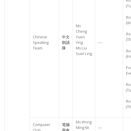
Ro
(T
Ro
(W
Ms
Cheng
Ro
Chinese
中文
Yuen
(T
Speaking
朗誦
Ying
—
Team
隊
Ms Liu
Ro
Suet Ling
(Fr
Pu
Ev
Ro
(T
Ro
(T
Ms Wong
Computer
電腦
Ming Kit
—
Club
學會