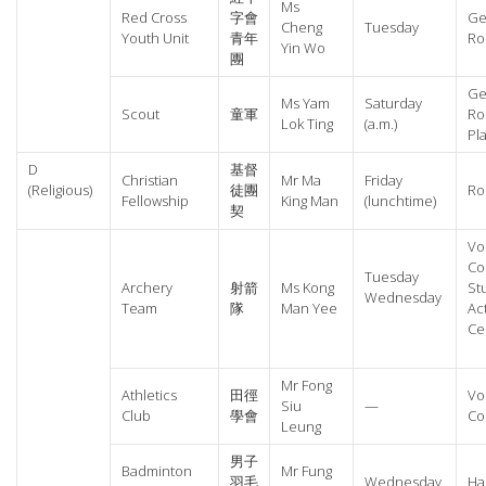
Ms
Red Cross
字會
Ge
Cheng
Tuesday
Youth Unit
青年
R
Yin Wo
團
Ge
Ms Yam
Saturday
Scout
童軍
Ro
Lok Ting
(a.m.)
Pl
D
基督
Christian
Mr Ma
Friday
(Religious)
徒團
Ro
Fellowship
King Man
(lunchtime)
契
Vo
Co
Tuesday
Archery
射箭
Ms Kong
St
Wednesday
Team
隊
Man Yee
Act
Ce
Mr Fong
Athletics
田徑
Vo
Siu
—
Club
學會
Co
Leung
男子
Badminton
Mr Fung
羽毛
Wednesday
Hal