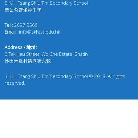
S.K.H. Tsang Shiu Tim Secondary School
聖公會曾肇添中學
Tel :
2697 5566
Email
: info@skhtst.edu.hk
Address / 地址:
6 Tak Hau Street, Wo Che Estate, Shatin
沙田禾輋村德厚街六號
S.K.H. Tsang Shiu Tim Secondary School © 2018. All rights
reserved.