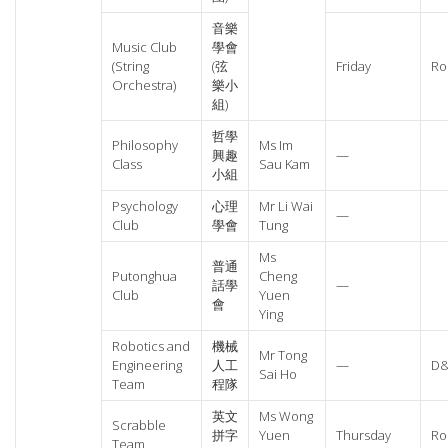
音樂
Music Club
學會
(String
(弦
Friday
Ro
Orchestra)
樂小
組)
哲學
Philosophy
Ms Im
興趣
—
Class
Sau Kam
小組
Psychology
心理
Mr Li Wai
—
Club
學會
Tung
Ms
普通
Putonghua
Cheng
話學
—
Club
Yuen
會
Ying
Robotics and
機械
Mr Tong
Engineering
人工
—
D&
Sai Ho
Team
程隊
英文
Ms Wong
Scrabble
拼字
Yuen
Thursday
Ro
Team