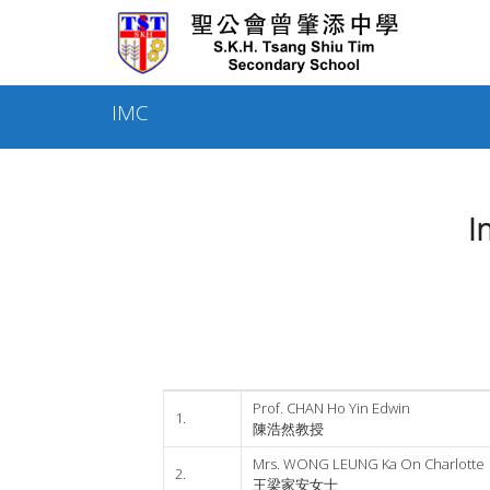
Skip
to
content
IMC
I
Prof. CHAN Ho Yin Edwin
1.
陳浩然教授
Mrs. WONG LEUNG Ka On Charlotte
2.
王梁家安女士