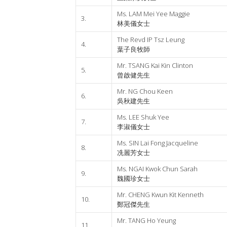
Ms. LAM Mei Yee Maggie
3.
林美儀女士
The Revd IP Tsz Leung
4.
葉子良牧師
Mr. TSANG Kai Kin Clinton
5.
曾啟健先生
Mr. NG Chou Keen
6.
吳秋建先生
Ms. LEE Shuk Yee
7.
李淑儀女士
Ms. SIN Lai Fong Jacqueline
8.
冼麗芳女士
Ms. NGAI Kwok Chun Sarah
9.
魏國珍女士
Mr. CHENG Kwun Kit Kenneth
10.
鄭冠傑先生
Mr. TANG Ho Yeung
11.