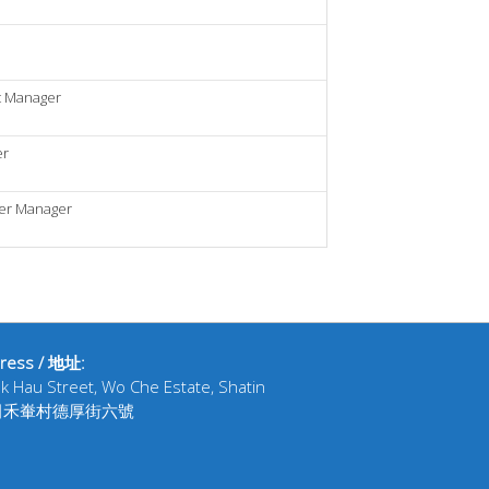
t Manager
er
her Manager
ress / 地址:
ak Hau Street, Wo Che Estate, Shatin
田禾輋村德厚街六號