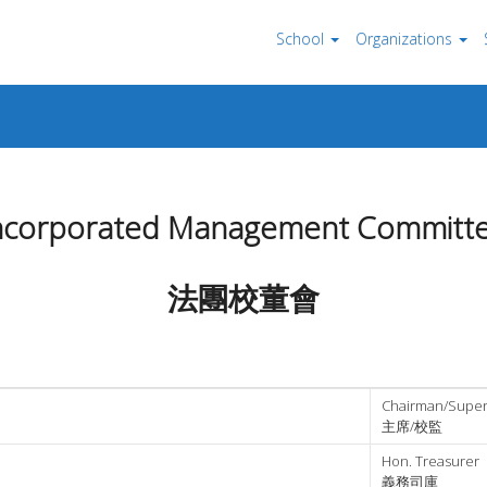
School
Organizations
ncorporated Management Committ
法團校董會
Chairman/Super
主席/校監
Hon. Treasurer
義務司庫