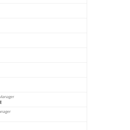
 Manager
董
anager