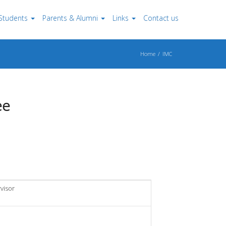
Students
Parents & Alumni
Links
Contact us
Home
IMC
ee
visor