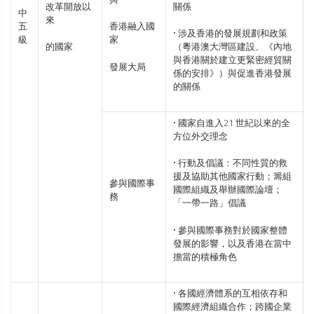
改革開放以
關係
中
來
五
香港融入國
• 涉及香港的發展規劃和政策
級
家
的國家
（粵港澳大灣區建設、《內地
與香港關於建立更緊密經貿關
發展大局
係的安排》）與促進香港發展
的關係
• 國家自進入21 世紀以來的全
方位外交理念
• 行動及倡議：不同性質的救
援及協助其他國家行動；籌組
參與國際事
國際組織及舉辦國際論壇；
務
「一帶一路」倡議
• 參與國際事務對於國家整體
發展的影響，以及香港在當中
擔當的積極角色
• 各國經濟體系的互相依存和
國際經濟組織合作；跨國企業