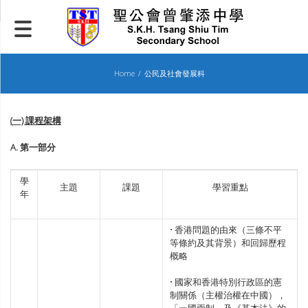
Skip
to
content
Home
公民及社會發展科
(
一)
課程架構
A. 第一部分
學
主題
課題
學習重點
年
• 香港問題的由來（三條不平
等條約及其背景）和回歸歷程
概略
• 國家和香港特別行政區的憲
制關係（主權治權在中國），