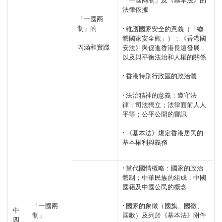
「一國兩制」及《基本法》的
法律依據
「一國兩
制」的
• 維護國家安全的意義（「總
體國家安全觀」）；《香港國
內涵和實踐
安法》與促進香港長遠發展，
以及與平衡法治和人權的關係
• 香港特別行政區的政治體
• 法治精神的意義：遵守法
律；司法獨立；法律面前人人
平等；公平公開的審訊
• 《基本法》規定香港居民的
基本權利與義務
• 當代國情概略：國家的政治
體制；中華民族的組成；中國
國籍及中國公民的概念
「一國兩
• 國家的象徵（國旗、國徽、
中
制」
國歌）及列於《基本法》附件
四