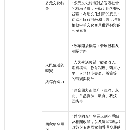
多元文化特
• 多元文化特徵對於香港社會
徵
的積極意義：推動文化的兼收
並蓄；有助文化創新與反思；
促進不同族裔融和共處；培養
植根中華文化而具世界視野的
公民素養
• 改革開放概略：發展歷程及
相關策略
• 人民生活素質（經濟收入、
人民生活的
消費模式、教育程度、醫療水
轉變
平、人均預期壽命、脫貧等）
的轉變與提升
與綜合國力
• 綜合國力的提升（經濟、文
化、自然資源、教育、科技、
國防等）
• 近期的五年發展規劃的重點
及相關政策，以及這些重點和
國家的發展
政策與促進國家和香港發展的
與