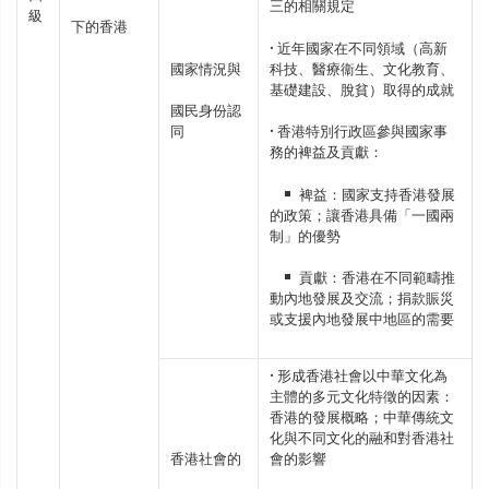
三的相關規定
級
下的香港
• 近年國家在不同領域（高新
國家情況與
科技、醫療衞生、文化教育、
基礎建設、脫貧）取得的成就
國民身份認
同
• 香港特別行政區參與國家事
務的裨益及貢獻：
裨益：國家支持香港發展
的政策；讓香港具備「一國兩
制」的優勢
貢獻：香港在不同範疇推
動內地發展及交流；捐款賑災
或支援內地發展中地區的需要
• 形成香港社會以中華文化為
主體的多元文化特徵的因素：
香港的發展概略；中華傳統文
化與不同文化的融和對香港社
香港社會的
會的影響