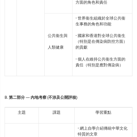
方面的角色和責任
• 世界衞生組織於全球公共衞
生事務的角色和功能
公共衞生與
• 國家和香港對全球公共衞生
（特別是在傳染病防控方面）
人類健康
的貢獻
• 個人在維持公共衞生方面的
責任（特別是應對傳染病）
B. 第二部分
—
內地考察 (
不涉及公開評核)
主題
課題
學習重點
• 網上自學介紹傳統中華文化
特質的文章