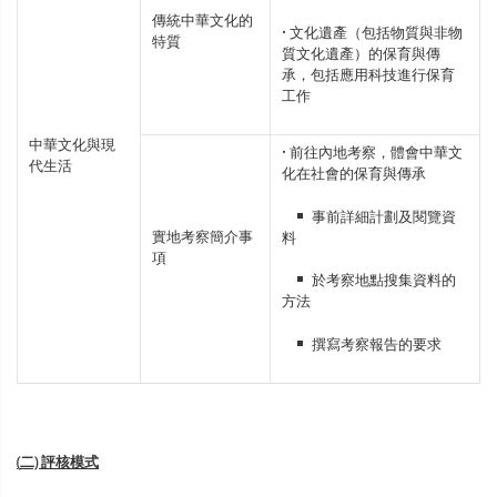
傳統中華文化的
• 文化遺產（包括物質與非物
特質
質文化遺產）的保育與傳
承，包括應用科技進行保育
工作
中華文化與現
• 前往內地考察，體會中華文
代生活
化在社會的保育與傳承
事前詳細計劃及閱覽資
實地考察簡介事
料
項
於考察地點搜集資料的
方法
撰寫考察報告的要求
(
二)
評核模式