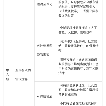
的發展、全球勞動及金融市場
經濟全球化
的融合；新經濟發展對個人
（消費及就業）、香港及國家
發展的影響
• 全球新科技發展概略：人工
智能、大數據、雲端儲存
• 資訊科技（互聯網、社交網
科技發展與
站、即時通訊軟件）的發展特
徵
資訊素養
• 資訊素養的內涵與正面價值
觀的關係：辨別虛假資訊；使
用科技的道德操守；遵守相關
中
互聯相依的
法律
六
級
當代世界
• 可持續發展的理念，以及國
家、香港和其他地區在環境保
育的實踐經驗
可持續發展
• 不同持份者在推動環境保育