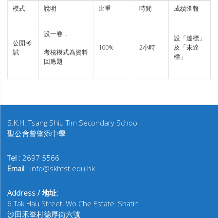
模式
說明
比重
時間
成績匯報
設一卷，
設「達標」
公開考
100%
2小時
及「未達
試
考核模式為資料
標」
回應題
S.K.H. Tsang Shiu Tim Secondary School
聖公會曾肇添中學
Tel :
2697 5566
Email
: info@skhtst.edu.hk
Address / 地址:
6 Tak Hau Street, Wo Che Estate, Shatin
沙田禾輋村德厚街六號