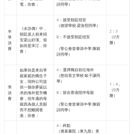
電，你會：
詩同學）
A：接受朝廷招安
（德望學校 梁洛熙同學）
《水滸傳》中，
2：3
半
朝廷派人前來招
（B方
B：不接受朝廷招安
準
安梁山好漢。假
勝）
決
如你是宋江，你
賽
（聖公會曾肇添中學 陳穎
會：
詩同學）
A：選擇獨自前往海外
如果你是來自單
（慈幼英文學校 歐子謙同
親家庭的獨生子
學）
女，現時公司提
1：4，
準
供一個你夢寐以
（B方
B：留在香港陪伴母親
決
求的海外晉升機
勝）
賽
會，但年邁的母
親因為個人意願
（聖公會曾肇添中學 陳穎
而不想離開香
詩同學）
港，你會：
A：終點
（滙基書院（東九龍）黃