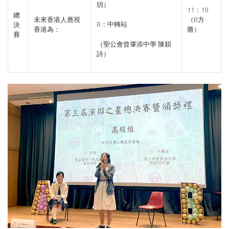
玥）
11：19
總
未來香港人應視
（B方
B：中轉站
決
香港為：
勝）
賽
（聖公會曾肇添中學 陳穎
詩）