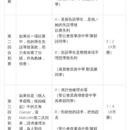
賽
學）
A：直接告訴學生，是他／
她的失誤導致
比賽失利
（聖公會曾肇添中學 陳穎
第
如果在一場比賽
詩同學）
3：2
二
中，你的學生失
（A方
回
誤導致落敗，而
勝）
B：告訴學生是整體表現不
合
只有你看了分
理想導致失利
初
紙，作為教練，
賽
你會：
（基督教崇真中學 鄭漾娜
同學）
A：准許他修理水壩
（聖公會莫壽增會督中學
如果你是《狼人
吳希韻同學）
第
爭霸戰：猩凶崛
1：4
三
起》中的主角
（B方
B：拒絕他的請求，把他趕
回
Caesar，當
勝）
走
合
Malcolm第二次回
初
來，請求修理水
賽
壩，為人類供
（聖公會曾肇添中學 陳穎