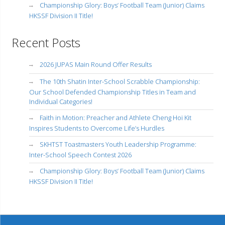
Championship Glory: Boys’ Football Team (Junior) Claims
HKSSF Division II Title!
Recent Posts
2026 JUPAS Main Round Offer Results
The 10th Shatin Inter-School Scrabble Championship:
Our School Defended Championship Titles in Team and
Individual Categories!
Faith in Motion: Preacher and Athlete Cheng Hoi Kit
Inspires Students to Overcome Life’s Hurdles
SKHTST Toastmasters Youth Leadership Programme:
Inter-School Speech Contest 2026
Championship Glory: Boys’ Football Team (Junior) Claims
HKSSF Division II Title!