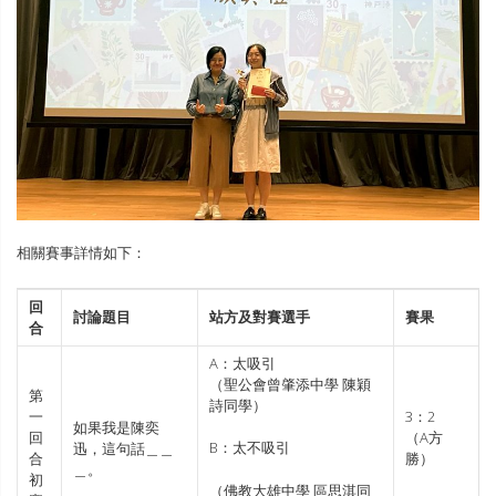
相關賽事詳情如下：
回
討論題目
站方及對賽選手
賽果
合
A：太吸引
（聖公會曾肇添中學 陳穎
第
詩同學）
一
3：2
如果我是陳奕
回
（A方
B：太不吸引
迅，這句話＿＿
合
勝）
＿。
初
（佛教大雄中學 區思淇同