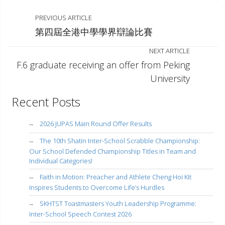
PREVIOUS ARTICLE
第四屆全港中學學界辯論比賽
NEXT ARTICLE
F.6 graduate receiving an offer from Peking
University
Recent Posts
2026 JUPAS Main Round Offer Results
The 10th Shatin Inter-School Scrabble Championship:
Our School Defended Championship Titles in Team and
Individual Categories!
Faith in Motion: Preacher and Athlete Cheng Hoi Kit
Inspires Students to Overcome Life’s Hurdles
SKHTST Toastmasters Youth Leadership Programme:
Inter-School Speech Contest 2026