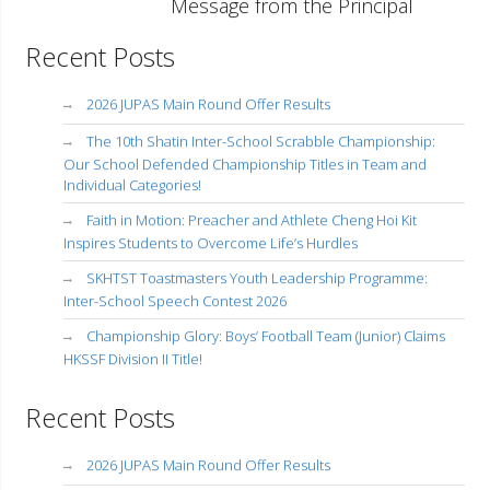
Message from the Principal
Recent Posts
2026 JUPAS Main Round Offer Results
The 10th Shatin Inter-School Scrabble Championship:
Our School Defended Championship Titles in Team and
Individual Categories!
Faith in Motion: Preacher and Athlete Cheng Hoi Kit
Inspires Students to Overcome Life’s Hurdles
SKHTST Toastmasters Youth Leadership Programme:
Inter-School Speech Contest 2026
Championship Glory: Boys’ Football Team (Junior) Claims
HKSSF Division II Title!
Recent Posts
2026 JUPAS Main Round Offer Results