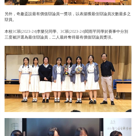
另外，奇趣盃設最有價值辯論員一獎項，以表揚獲最佳辯論員次數最多之
辯員。
本校3C班(2023-24)李樂兒同學、3C班(2023-24)閻雨芊同學於賽事中分別
三度被評選為最佳辯論員，二人最終奪得最有價值辯論員獎項。