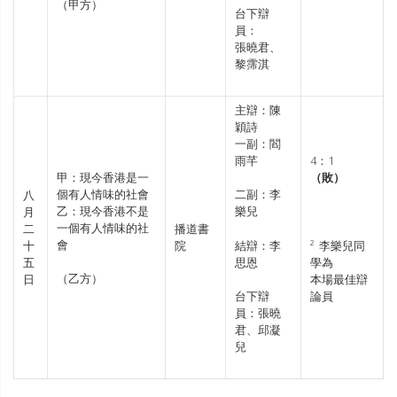
（甲方）
台下辯
員：
張曉君、
黎霈淇
主辯：陳
穎詩
一副：閻
雨芊
4：1
甲：現今香港是一
（敗）
個有人情味的社會
二副：李
八
乙：現今香港不是
樂兒
月
一個有人情味的社
二
播道書
會
十
院
結辯：李
² 李樂兒同
五
思恩
學為
（乙方）
日
本場最佳辯
論員
台下辯
員：張曉
君、邱凝
兒