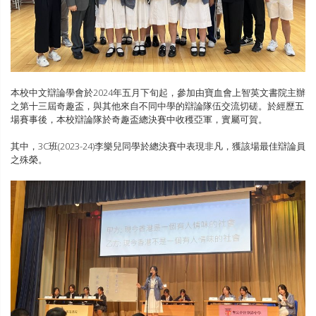
本校中文辯論學會於2024年五月下旬起，參加由寶血會上智英文書院主辦
之第十三屆奇趣盃，與其他來自不同中學的辯論隊伍交流切磋。於經歷五
場賽事後，本校辯論隊於奇趣盃總決賽中收穫亞軍，實屬可賀。
其中，3C班(2023-24)李樂兒同學於總決賽中表現非凡，獲該場最佳辯論員
之殊榮。