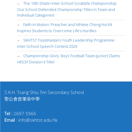
The 10th Shatin Inter-School Scrabble Championship:
Our School Defended Championship Titles in Team and
Individual Categories!
Faith in Motion: Preacher and Athlete Cheng Hoi Kit
Inspires Students to Overcome Life’s Hurdles
SKHTST Toastmasters Youth Leadership Programme:
Inter-School Speech Contest 2026
Championship Glory: Boys’ Football Team (Junior) Claims
HKSSF Division II Title!
S.K.H. Tsang Shiu Tim Secondary School
聖公會曾肇添中學
Tel :
2697 5566
Email
: info@skhtst.edu.hk