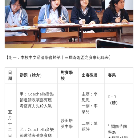
【附一：本校中文辯論學會於第十三屆奇趣盃之賽事紀錄表】
日
對賽學
辯題（站方）
出賽隊員
賽果
期
校
甲：Coachella音樂
主辯：李
0：3
節邀請表演嘉賓應
思恩
（勝）
考慮實力先於人氣
一副：李
樂兒
五
月
沙田培
二副：陳
十
英中學
² 閻雨芊同
穎詩
二
乙：Coachella音樂
學為
日
節邀請表演嘉賓應
本場最佳辯