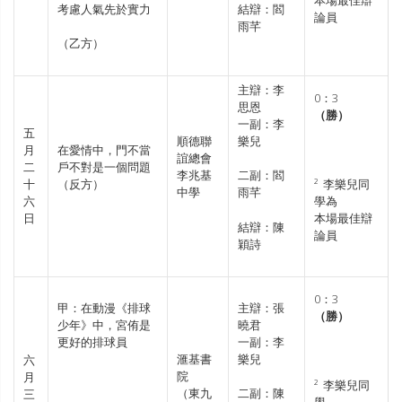
考慮人氣先於實力
結辯：閻
論員
雨芊
（乙方）
主辯：李
0：3
思恩
（勝）
一副：李
五
順德聯
樂兒
月
在愛情中，門不當
誼總會
二
戶不對是一個問題
李兆基
二副：閻
十
（反方）
² 李樂兒同
中學
雨芊
六
學為
日
本場最佳辯
結辯：陳
論員
穎詩
0：3
甲：在動漫《排球
主辯：張
（勝）
少年》中，宮侑是
曉君
更好的排球員
一副：李
滙基書
樂兒
六
院
月
² 李樂兒同
（東九
二副：陳
三
學、