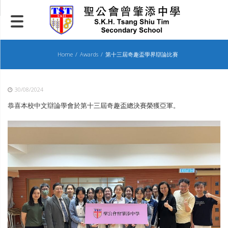
Skip
to
content
Home
Awards
第十三屆奇趣盃學界辯論比賽
30/08/2024
恭喜本校中文辯論學會於第十三屆奇趣盃總決賽榮獲亞軍。