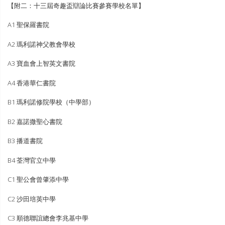
【附二：十三屆奇趣盃辯論比賽參賽學校名單】
A1 聖保羅書院
A2 瑪利諾神父教會學校
A3 寶血會上智英文書院
A4 香港華仁書院
B1 瑪利諾修院學校（中學部）
B2 嘉諾撒聖心書院
B3 播道書院
B4 荃灣官立中學
C1 聖公會曾肇添中學
C2 沙田培英中學
C3 順德聯誼總會李兆基中學