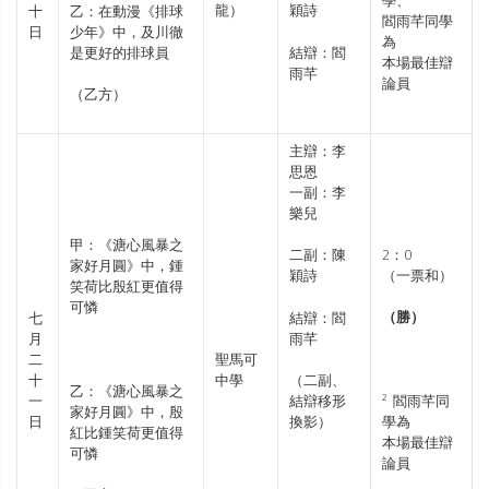
龍）
穎詩
十
乙：在動漫《排球
閻雨芊同學
日
少年》中，及川徹
為
是更好的排球員
結辯：閻
本場最佳辯
雨芊
論員
（乙方）
主辯：李
思恩
一副：李
樂兒
甲：《溏心風暴之
2：0
二副：陳
家好月圓》中，鍾
（一票和）
穎詩
笑荷比殷紅更值得
可憐
（勝）
七
結辯：閻
月
雨芊
二
聖馬可
十
中學
（二副、
乙：《溏心風暴之
一
結辯移形
² 閻雨芊同
家好月圓》中，殷
日
換影）
學為
紅比鍾笑荷更值得
本場最佳辯
可憐
論員