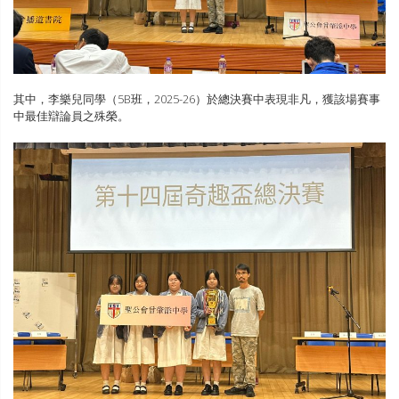
其中，李樂兒同學（5B班，2025-26）於總決賽中表現非凡，獲該場賽事
中最佳辯論員之殊榮。