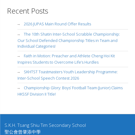
Recent Posts
2026 JUPAS Main Round Offer Results
The 10th Shatin Inter-School Scrabble Championship:
Our School Defended Championship Titles in Team and
Individual Categories!
Faith in Motion: Preacher and Athlete Cheng Hoi Kit
Inspires Students to Overcome Life’s Hurdles
SKHTST Toastmasters Youth Leadership Programme:
Inter-School Speech Contest 2026
Championship Glory: Boys’ Football Team (Junior) Claims
HKSSF Division II Title!
S.K.H. Tsang Shiu Tim Secondary School
聖公會曾肇添中學