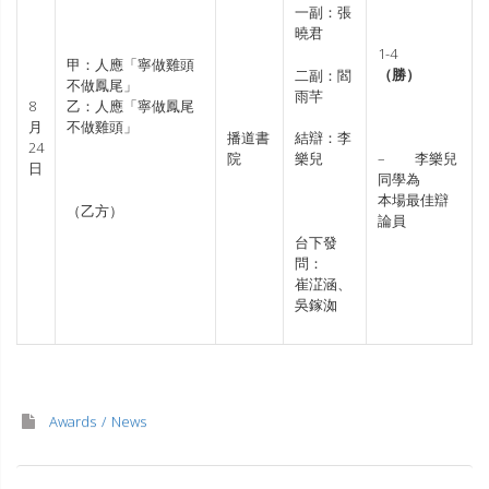
一副：張
曉君
1-4
甲：人應「寧做雞頭
（勝）
二副：閻
不做鳳尾」
雨芊
8
乙：人應「寧做鳳尾
月
不做雞頭」
播道書
結辯：李
24
院
樂兒
– 李樂兒
日
同學為
本場最佳辯
（乙方）
論員
台下發
問：
崔淽涵、
吳鎵洳
Awards
News