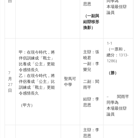
日
同學為
思恩
本場最佳辯
論員
（一副與
結辯移形
換影）
1-1
（一票和，
主辯：張
甲：在現今時代，將
總分：1313-
曉君
伴侶訓練成「戰士」
1286）
一副：李
比養成「公主」更能
樂兒
令感情長久
（勝）
7
乙：在現今時代，將
月
聖馬可
二副：閻
伴侶養成「公主」比
27
中學
雨芊
訓練成「戰士」更能
日
令感情長久
– 閻雨芊
結辯：李
同學為
思恩
（甲方）
本場最佳辯
論員
主辯：李
思恩