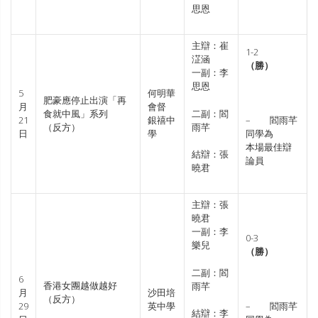
思恩
主辯：崔
1-2
淽涵
（勝）
一副：李
思恩
5
何明華
肥豪應停止出演「再
月
會督
二副：閻
食就中風」系列
21
銀禧中
– 閻雨芊
雨芊
（反方）
日
學
同學為
本場最佳辯
結辯：張
論員
曉君
主辯：張
曉君
一副：李
0-3
樂兒
（勝）
二副：閻
6
香港女團越做越好
雨芊
月
沙田培
（反方）
29
英中學
– 閻雨芊
結辯：李