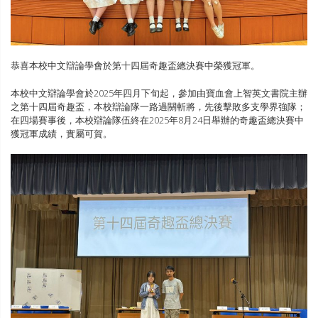
恭喜本校中文辯論學會於第十四屆奇趣盃總決賽中榮獲冠軍。
本校中文辯論學會於2025年四月下旬起，參加由寶血會上智英文書院主辦
之第十四屆奇趣盃，本校辯論隊一路過關斬將，先後擊敗多支學界強隊；
在四場賽事後，本校辯論隊伍終在2025年8月24日舉辦的奇趣盃總決賽中
獲冠軍成績，實屬可賀。