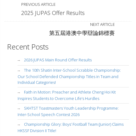
PREVIOUS ARTICLE
2025 JUPAS Offer Results
NEXT ARTICLE
第五屆港澳中學辯論錦標賽
Recent Posts
2026 JUPAS Main Round Offer Results
The 10th Shatin Inter-School Scrabble Championship:
Our School Defended Championship Titles in Team and
Individual Categories!
Faith in Motion: Preacher and Athlete Cheng Hoi Kit
Inspires Students to Overcome Life’s Hurdles
SKHTST Toastmasters Youth Leadership Programme:
Inter-School Speech Contest 2026
Championship Glory: Boys’ Football Team (Junior) Claims
HKSSF Division II Title!