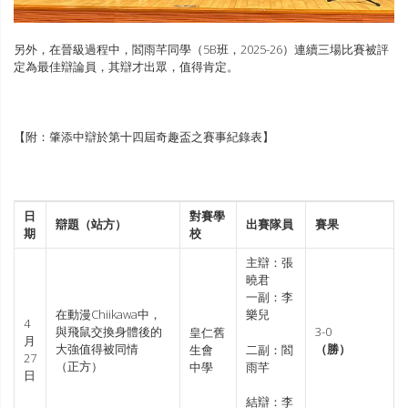
另外，在晉級過程中，閻雨芊同學（5B班，2025-26）連續三場比賽被評
定為最佳辯論員，其辯才出眾，值得肯定。
【附：肇添中辯於第十四屆奇趣盃之賽事紀錄表】
日
對賽學
辯題（站方）
出賽隊員
賽果
期
校
主辯：張
曉君
一副：李
在動漫Chiikawa中，
樂兒
4
與飛鼠交換身體後的
3-0
皇仁舊
月
大強值得被同情
（勝）
二副：閻
生會
27
（正方）
雨芊
中學
日
結辯：李