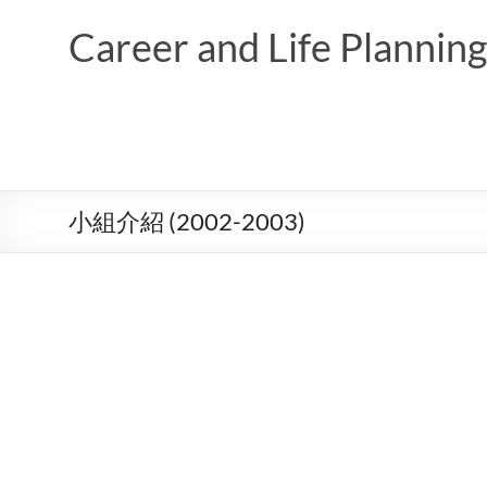
Skip
to
Career and Life Planni
content
小組介紹 (2002-2003)