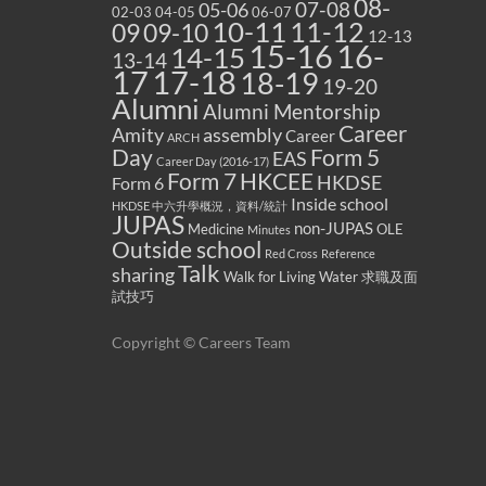
08-
07-08
05-06
02-03
04-05
06-07
10-11
11-12
09
09-10
12-13
15-16
16-
14-15
13-14
17
17-18
18-19
19-20
Alumni
Alumni Mentorship
Career
Amity
assembly
Career
ARCH
Form 5
Day
EAS
Career Day (2016-17)
Form 7
HKCEE
HKDSE
Form 6
Inside school
HKDSE 中六升學概況，資料/統計
JUPAS
non-JUPAS
Medicine
OLE
Minutes
Outside school
Red Cross
Reference
Talk
sharing
Walk for Living Water
求職及面
試技巧
Copyright © Careers Team