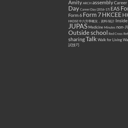
Amity
assembly
Career
ARCH
Fo
Day
EAS
Career Day (2016-17)
Form 7
HKCEE
H
Form 6
Inside
HKDSE 中六升學概況，資料/統計
JUPAS
non-J
Medicine
Minutes
Outside school
Red Cross
Re
Talk
sharing
Walk for Living W
試技巧