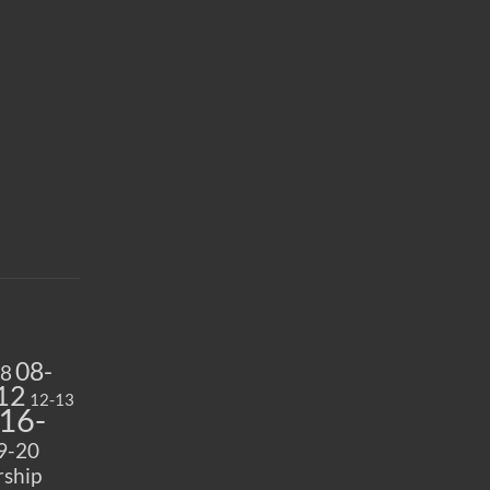
08-
08
12
12-13
16-
9-20
ship