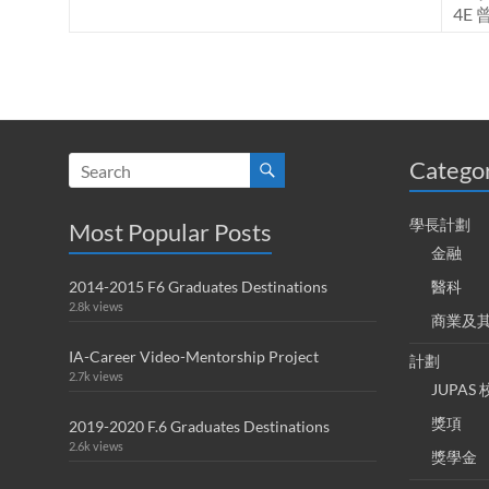
4E 
Catego
學長計劃
Most Popular Posts
金融
2014-2015 F6 Graduates Destinations
醫科
2.8k views
商業及
IA-Career Video-Mentorship Project
計劃
2.7k views
JUPA
獎項
2019-2020 F.6 Graduates Destinations
2.6k views
獎學金