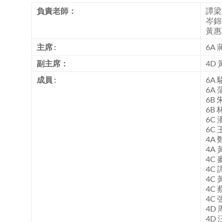
負責老師：
譚梁
岑錦
黃惠
主席
:
6A 
副主席：
4D 
成員
:
6A 
6A 
6B 
6B 
6C 
6C 
4A 
4A 
4C 
4C 
4C 
4C 
4C 
4D 
4D 