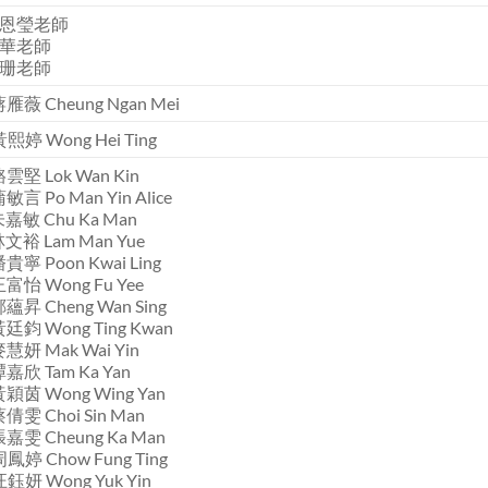
恩瑩老師
華老師
珊老師
蔣雁薇 Cheung Ngan Mei
黃熙婷 Wong Hei Ting
駱雲堅 Lok Wan Kin
蒲敏言 Po Man Yin Alice
朱嘉敏 Chu Ka Man
林文裕 Lam Man Yue
潘貴寧 Poon Kwai Ling
王富怡 Wong Fu Yee
鄭蘊昇 Cheng Wan Sing
黃廷鈞 Wong Ting Kwan
麥慧妍 Mak Wai Yin
譚嘉欣 Tam Ka Yan
黃穎茵 Wong Wing Yan
蔡倩雯 Choi Sin Man
張嘉雯 Cheung Ka Man
周鳳婷 Chow Fung Ting
汪鈺妍 Wong Yuk Yin