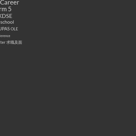
Career
rm 5
KDSE
 school
UPAS
OLE
ference
ater
求職及面