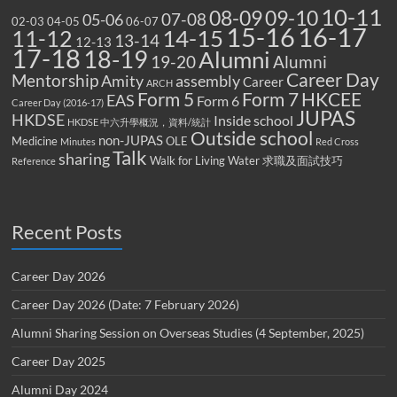
10-11
08-09
09-10
07-08
05-06
02-03
04-05
06-07
15-16
16-17
14-15
11-12
13-14
12-13
17-18
18-19
Alumni
19-20
Alumni
Career Day
Mentorship
Amity
assembly
Career
ARCH
Form 5
Form 7
HKCEE
EAS
Form 6
Career Day (2016-17)
JUPAS
HKDSE
Inside school
HKDSE 中六升學概況，資料/統計
Outside school
non-JUPAS
Medicine
OLE
Minutes
Red Cross
Talk
sharing
Walk for Living Water
求職及面試技巧
Reference
Recent Posts
Career Day 2026
Career Day 2026 (Date: 7 February 2026)
Alumni Sharing Session on Overseas Studies (4 September, 2025)
Career Day 2025
Alumni Day 2024