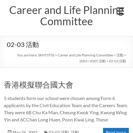
Skip
Career and Life Planning
to
content
Committee
02-03 活動
You are here:
SKHTSTSS
>
Career and Life Planning Committee
>
活動
>
2001~2005 活動
>
02-03 活動
香港模擬聯合國大會
5 students form our school were chosen among Form 6
applicants by the Civil Education Team and the Careers Team.
They were 6B Chu Ka Man, Cheung Kwok Ying, Kwong Wing
Yin and 6CChan Long Huen, Poon Kwai Ling. These
May 26, 2003
02-03 活動
,
活動
Read more