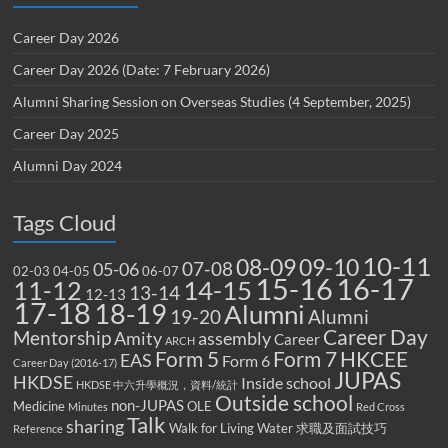
Career Day 2026
Career Day 2026 (Date: 7 February 2026)
Alumni Sharing Session on Overseas Studies (4 September, 2025)
Career Day 2025
Alumni Day 2024
Tags Cloud
10-11
08-09
09-10
07-08
05-06
02-03
04-05
06-07
15-16
16-17
14-15
11-12
13-14
12-13
17-18
18-19
Alumni
19-20
Alumni
Career Day
Mentorship
Amity
assembly
Career
ARCH
Form 5
Form 7
HKCEE
EAS
Form 6
Career Day (2016-17)
JUPAS
HKDSE
Inside school
HKDSE 中六升學概況，資料/統計
Outside school
non-JUPAS
Medicine
OLE
Minutes
Red Cross
Talk
sharing
Walk for Living Water
求職及面試技巧
Reference