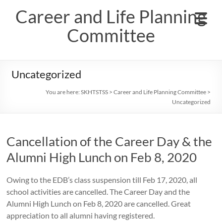
Skip
Career and Life Planning
to
content
Committee
Uncategorized
You are here:
SKHTSTSS
>
Career and Life Planning Committee
>
Uncategorized
Cancellation of the Career Day & the
Alumni High Lunch on Feb 8, 2020
Owing to the EDB’s class suspension till Feb 17, 2020, all
school activities are cancelled. The Career Day and the
Alumni High Lunch on Feb 8, 2020 are cancelled. Great
appreciation to all alumni having registered.