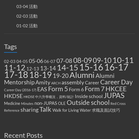
03-04 活動
02-03 活動
01-02 活動
Tags
10-11
08-09
09-10
07-08
05-06
02-03
04-05
06-07
15-16
16-17
14-15
11-12
13-14
12-13
17-18
18-19
Alumni
19-20
Alumni
Career Day
Mentorship
Amity
assembly
Career
ARCH
Form 5
Form 7
HKCEE
EAS
Form 6
Career Day (2016-17)
JUPAS
HKDSE
Inside school
HKDSE 中六升學概況，資料/統計
Outside school
non-JUPAS
Medicine
OLE
Minutes
Red Cross
Talk
sharing
Walk for Living Water
求職及面試技巧
Reference
Recent Posts