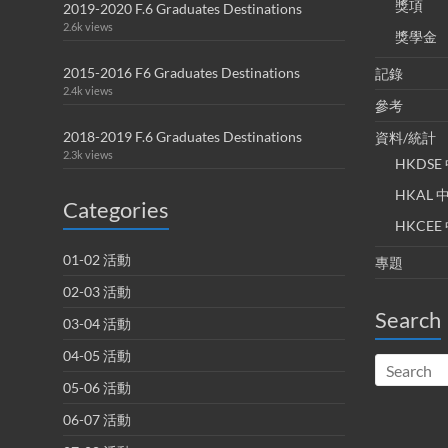
獎項
2019-2020 F.6 Graduates Destinations
2.6k views
獎學金
2015-2016 F6 Graduates Destinations
記錄
2.4k views
參考
2018-2019 F.6 Graduates Destinations
資料/統計
2.3k views
HKDS
HKAL
Categories
HKCE
01-02 活動
專題
02-03 活動
Search
03-04 活動
04-05 活動
05-06 活動
06-07 活動