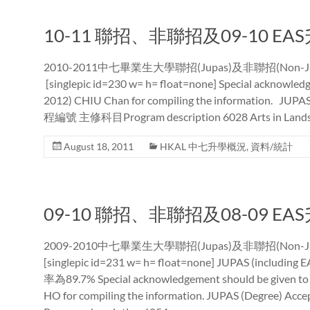
10-11 聯招、非聯招及09-10 E
2010-2011中七畢業生大學聯招(Jupas)及非聯招(Non-J
[singlepic id=230 w= h= float=none] Special acknowled
2012) CHIU Chan for compiling the information. JUPAS
程編號 主修科目Program description 6028 Arts in Landscap
August 18, 2011
HKAL 中七升學概況
,
資料/統計
09-10 聯招、非聯招及08-09 E
2009-2010中七畢業生大學聯招(Jupas)及非聯招(Non-J
[singlepic id=231 w= h= float=none] JUPAS (incl
率為89.7% Special acknowledgement should be given 
HO for compiling the information. JUPAS (Degree)