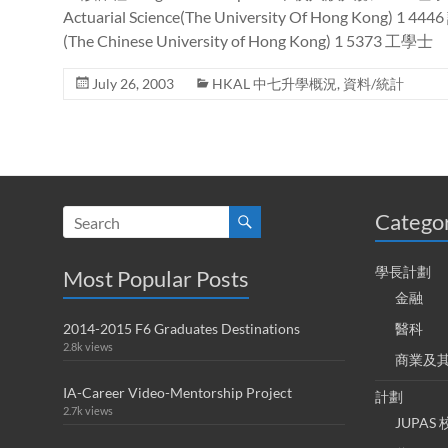
Actuarial Science(The University Of Hong Kong) 
(The Chinese University of Hong Kong) 1 5373 工學士
July 26, 2003
HKAL 中七升學概況
,
資料/統計
Catego
學長計劃
Most Popular Posts
金融
2014-2015 F6 Graduates Destinations
醫科
2.8k views
商業及
IA-Career Video-Mentorship Project
計劃
2.7k views
JUPA