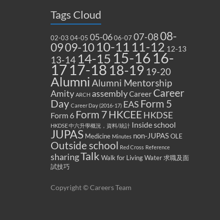
Tags Cloud
08-
07-08
05-06
02-03
04-05
06-07
10-11
11-12
09
09-10
12-13
15-16
16-
14-15
13-14
17
17-18
18-19
19-20
Alumni
Alumni Mentorship
Career
Amity
assembly
Career
ARCH
Form 5
Day
EAS
Career Day (2016-17)
Form 7
HKCEE
HKDSE
Form 6
Inside school
HKDSE 中六升學概況，資料/統計
JUPAS
non-JUPAS
Medicine
OLE
Minutes
Outside school
Red Cross
Reference
Talk
sharing
Walk for Living Water
求職及面
試技巧
Copyright © Careers Team