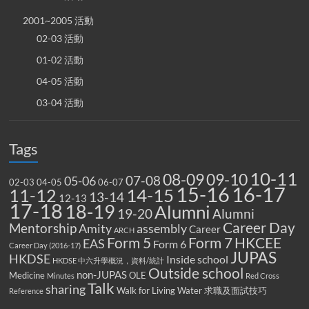
2001~2005 活動
02-03 活動
01-02 活動
04-05 活動
03-04 活動
Tags
10-11
08-09
09-10
07-08
05-06
02-03
04-05
06-07
15-16
16-17
14-15
11-12
13-14
12-13
17-18
18-19
Alumni
19-20
Alumni
Career Day
Mentorship
Amity
assembly
Career
ARCH
Form 5
Form 7
HKCEE
EAS
Form 6
Career Day (2016-17)
JUPAS
HKDSE
Inside school
HKDSE 中六升學概況，資料/統計
Outside school
non-JUPAS
Medicine
OLE
Minutes
Red Cross
Talk
sharing
Walk for Living Water
求職及面試技巧
Reference