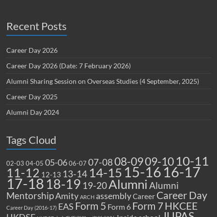
Recent Posts
Career Day 2026
Career Day 2026 (Date: 7 February 2026)
Alumni Sharing Session on Overseas Studies (4 September, 2025)
Career Day 2025
Alumni Day 2024
Tags Cloud
10-11
08-09
09-10
07-08
05-06
02-03
04-05
06-07
15-16
16-17
14-15
11-12
13-14
12-13
17-18
18-19
Alumni
19-20
Alumni
Career Day
Mentorship
Amity
assembly
Career
ARCH
Form 5
Form 7
HKCEE
EAS
Form 6
Career Day (2016-17)
JUPAS