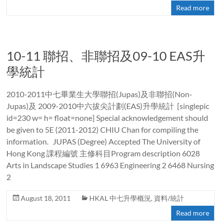
Read more
10-11 聯招、非聯招及09-10 EAS升
學統計
2010-2011中七畢業生大學聯招(Jupas)及非聯招(Non-
Jupas)及 2009-2010中六拔尖計劃(EAS)升學統計 [singlepic
id=230 w= h= float=none] Special acknowledgement should
be given to 5E (2011-2012) CHIU Chan for compiling the
information. JUPAS (Degree) Accepted The University of
Hong Kong 課程編號 主修科目Program description 6028
Arts in Landscape Studies 1 6963 Engineering 2 6468 Nursing
2
August 18, 2011
HKAL 中七升學概況
,
資料/統計
Read more