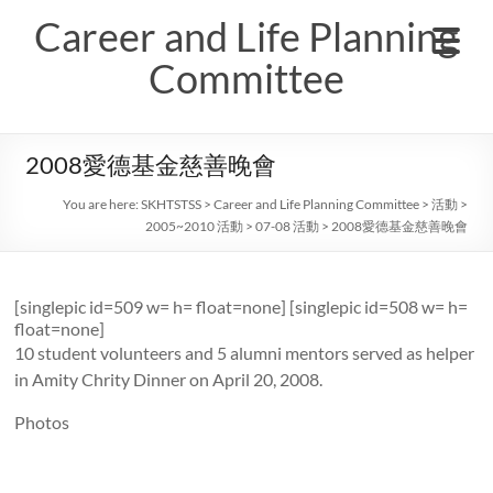
Skip
Career and Life Planning
to
content
Committee
2008愛德基金慈善晚會
You are here:
SKHTSTSS
>
Career and Life Planning Committee
>
活動
>
2005~2010 活動
>
07-08 活動
>
2008愛德基金慈善晚會
[singlepic id=509 w= h= float=none] [singlepic id=508 w= h=
float=none]
10 student volunteers and 5 alumni mentors served as helper
in Amity Chrity Dinner on April 20, 2008.
Photos