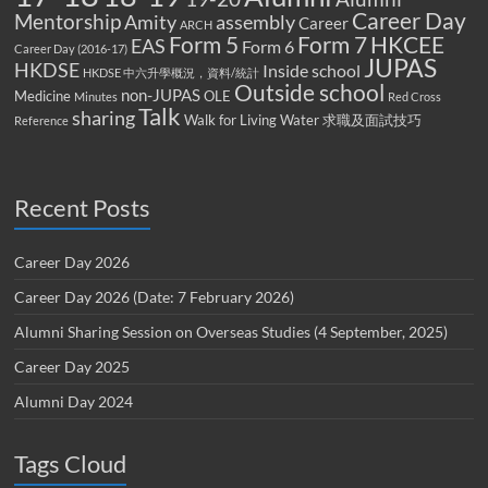
Career Day
Mentorship
Amity
assembly
Career
ARCH
Form 5
Form 7
HKCEE
EAS
Form 6
Career Day (2016-17)
JUPAS
HKDSE
Inside school
HKDSE 中六升學概況，資料/統計
Outside school
non-JUPAS
Medicine
OLE
Minutes
Red Cross
Talk
sharing
Walk for Living Water
求職及面試技巧
Reference
Recent Posts
Career Day 2026
Career Day 2026 (Date: 7 February 2026)
Alumni Sharing Session on Overseas Studies (4 September, 2025)
Career Day 2025
Alumni Day 2024
Tags Cloud