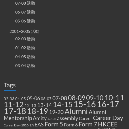
07-08 活動
06-07 活動
05-06 活動
2001~2005 活動
02-03 活動
01-02 活動
04-05 活動
03-04 活動
Tags
10-11
08-09
09-10
07-08
05-06
02-03
04-05
06-07
15-16
16-17
14-15
11-12
13-14
12-13
17-18
18-19
Alumni
19-20
Alumni
Career Day
Mentorship
Amity
assembly
Career
ARCH
Form 5
Form 7
HKCEE
EAS
Form 6
Career Day (2016-17)