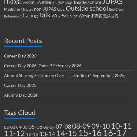
JUPAS
HKDSE
Inside school
HKDSE 中六升學概況，資料/統計
Outside school
non-JUPAS
Medicine
OLE
Minutes
Red Cross
Talk
sharing
Walk for Living Water
求職及面試技巧
Reference
Recent Posts
Career Day 2026
Career Day 2026 (Date: 7 February 2026)
Alumni Sharing Session on Overseas Studies (4 September, 2025)
Career Day 2025
Alumni Day 2024
Tags Cloud
10-11
08-09
09-10
07-08
05-06
02-03
04-05
06-07
15-16
16-17
14-15
11-12
13-14
12-13