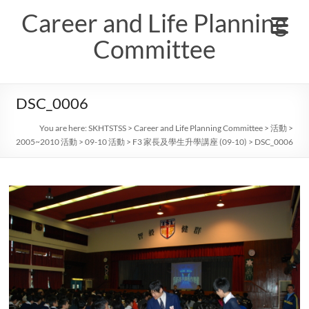
Skip
Career and Life Planning
to
content
Committee
DSC_0006
You are here:
SKHTSTSS
>
Career and Life Planning Committee
>
活動
>
2005~2010 活動
>
09-10 活動
>
F3 家長及學生升學講座 (09-10)
>
DSC_0006