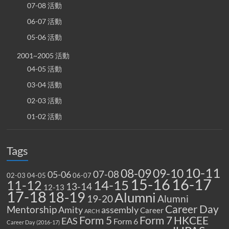
07-08 活動
06-07 活動
05-06 活動
2001~2005 活動
04-05 活動
03-04 活動
02-03 活動
01-02 活動
Tags
10-11
08-09
09-10
07-08
05-06
02-03
04-05
06-07
15-16
16-17
14-15
11-12
13-14
12-13
17-18
18-19
Alumni
19-20
Alumni
Career Day
Mentorship
Amity
assembly
Career
ARCH
Form 5
Form 7
HKCEE
EAS
Form 6
Career Day (2016-17)