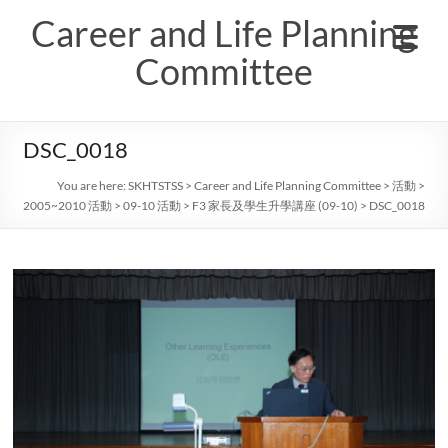
Skip
Career and Life Planning
to
content
Committee
DSC_0018
You are here:
SKHTSTSS
>
Career and Life Planning Committee
>
活動
>
2005~2010 活動
>
09-10 活動
>
F3 家長及學生升學講座 (09-10)
>
DSC_0018