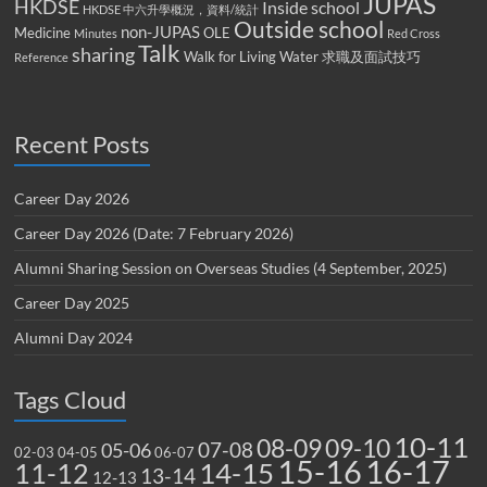
JUPAS
HKDSE
Inside school
HKDSE 中六升學概況，資料/統計
Outside school
non-JUPAS
Medicine
OLE
Minutes
Red Cross
Talk
sharing
Walk for Living Water
求職及面試技巧
Reference
Recent Posts
Career Day 2026
Career Day 2026 (Date: 7 February 2026)
Alumni Sharing Session on Overseas Studies (4 September, 2025)
Career Day 2025
Alumni Day 2024
Tags Cloud
10-11
08-09
09-10
07-08
05-06
02-03
04-05
06-07
15-16
16-17
14-15
11-12
13-14
12-13