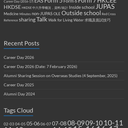
Form 5
Form 7
HKCEE
EAS
Form 6
Career Day (2016-17)
JUPAS
HKDSE
Inside school
HKDSE 中六升學概況，資料/統計
Outside school
non-JUPAS
Medicine
OLE
Minutes
Red Cross
Talk
sharing
Walk for Living Water
求職及面試技巧
Reference
Recent Posts
Career Day 2026
Career Day 2026 (Date: 7 February 2026)
Alumni Sharing Session on Overseas Studies (4 September, 2025)
Career Day 2025
Alumni Day 2024
Tags Cloud
10-11
08-09
09-10
07-08
05-06
02-03
04-05
06-07