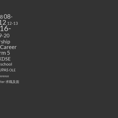
08-
08
12
12-13
16-
9-20
ship
Career
rm 5
KDSE
 school
UPAS
OLE
ference
ater
求職及面