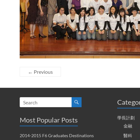
← Previous
Catego
學長計劃
Most Popular Posts
金融
2014-2015 F6 Graduates Destinations
醫科