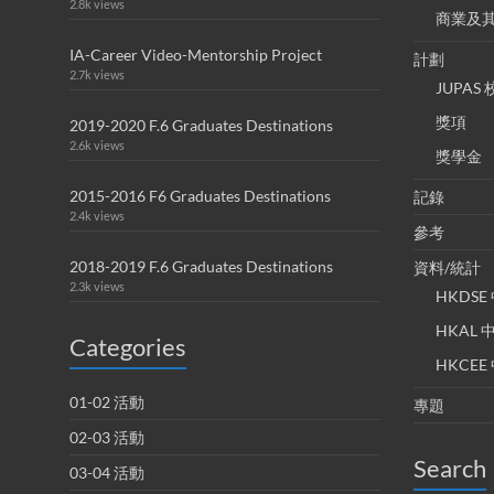
2.8k views
商業及
IA-Career Video-Mentorship Project
計劃
2.7k views
JUPA
獎項
2019-2020 F.6 Graduates Destinations
2.6k views
獎學金
2015-2016 F6 Graduates Destinations
記錄
2.4k views
參考
2018-2019 F.6 Graduates Destinations
資料/統計
2.3k views
HKDS
HKAL
Categories
HKCE
01-02 活動
專題
02-03 活動
Search
03-04 活動