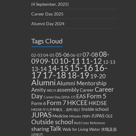
(4 September, 2025)
Career Day 2025
Alumni Day 2024
Tags Cloud
08-
07-08
05-06
02-03
04-05
06-07
10-11
11-12
09
09-10
12-13
15-16
16-
14-15
13-14
17
17-18
18-19
19-20
Alumni
Alumni Mentorship
Career
Amity
assembly
Career
ARCH
Form 5
Day
EAS
Career Day (2016-17)
Form 7
HKCEE
HKDSE
Form 6
Inside school
HKDSE 中六升學概況，資料/統計
JUPAS
non-JUPAS
Medicine
OLE
Minutes
Outside school
Red Cross
Reference
Talk
sharing
Walk for Living Water
求職及面
試技巧