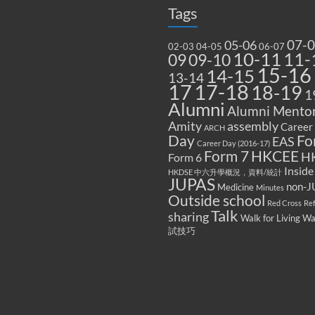
Tags
07-
05-06
02-03
04-05
06-07
10-11
11-
09
09-10
15-16
14-15
13-14
17
17-18
18-19
1
Alumni
Alumni Mentor
Amity
assembly
Career
ARCH
Fo
Day
EAS
Career Day (2016-17)
Form 7
HKCEE
H
Form 6
Inside
HKDSE 中六升學概況，資料/統計
JUPAS
non-J
Medicine
Minutes
Outside school
Red Cross
Re
Talk
sharing
Walk for Living W
試技巧