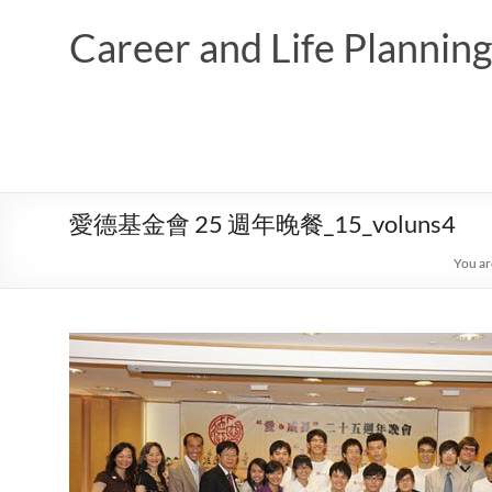
Skip
to
Career and Life Planni
content
愛德基金會 25 週年晚餐_15_voluns4
You ar