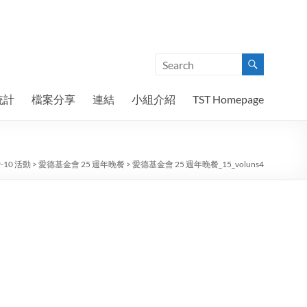
統計
檔案分享
連結
小組介紹
TST Homepage
9-10 活動
>
愛德基金會 25 週年晚餐
>
愛德基金會 25 週年晚餐_15_voluns4