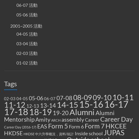
06-07 活動
05-06 活動
2001~2005 活動
04-05 活動
03-04 活動
02-03 活動
01-02 活動
Tags
10-11
08-09
09-10
07-08
05-06
02-03
04-05
06-07
15-16
16-17
14-15
11-12
13-14
12-13
17-18
18-19
Alumni
19-20
Alumni
Career Day
Mentorship
Amity
assembly
Career
ARCH
Form 5
Form 7
HKCEE
EAS
Form 6
Career Day (2016-17)
JUPAS
HKDSE
Inside school
HKDSE 中六升學概況，資料/統計