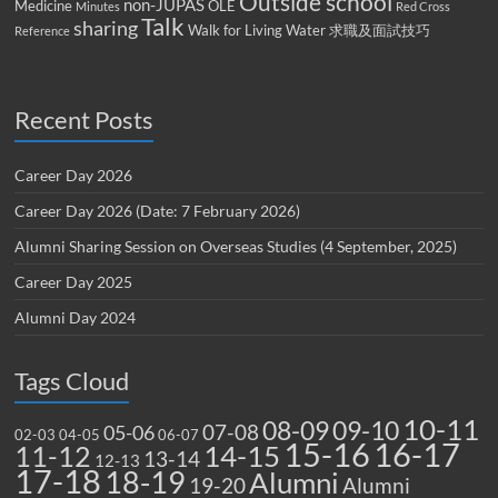
Outside school
non-JUPAS
Medicine
OLE
Minutes
Red Cross
Talk
sharing
Walk for Living Water
求職及面試技巧
Reference
Recent Posts
Career Day 2026
Career Day 2026 (Date: 7 February 2026)
Alumni Sharing Session on Overseas Studies (4 September, 2025)
Career Day 2025
Alumni Day 2024
Tags Cloud
10-11
08-09
09-10
07-08
05-06
02-03
04-05
06-07
15-16
16-17
14-15
11-12
13-14
12-13
17-18
18-19
Alumni
19-20
Alumni