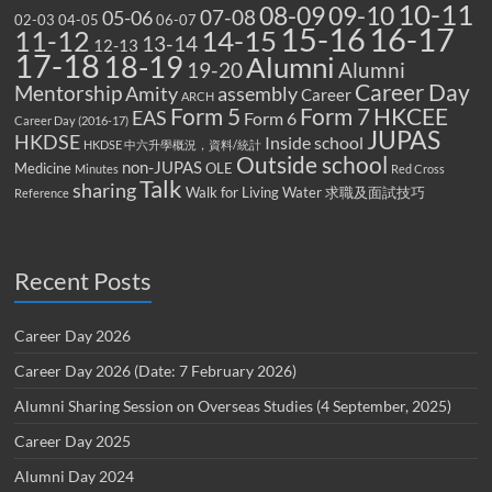
10-11
08-09
09-10
07-08
05-06
02-03
04-05
06-07
15-16
16-17
14-15
11-12
13-14
12-13
17-18
18-19
Alumni
19-20
Alumni
Career Day
Mentorship
Amity
assembly
Career
ARCH
Form 5
Form 7
HKCEE
EAS
Form 6
Career Day (2016-17)
JUPAS
HKDSE
Inside school
HKDSE 中六升學概況，資料/統計
Outside school
non-JUPAS
Medicine
OLE
Minutes
Red Cross
Talk
sharing
Walk for Living Water
求職及面試技巧
Reference
Recent Posts
Career Day 2026
Career Day 2026 (Date: 7 February 2026)
Alumni Sharing Session on Overseas Studies (4 September, 2025)
Career Day 2025
Alumni Day 2024