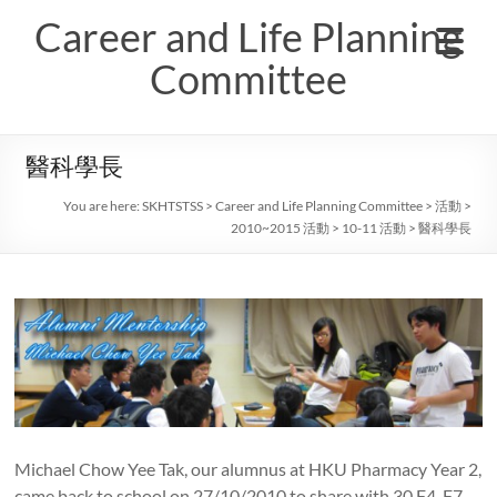
Skip
Career and Life Planning
to
content
Committee
醫科學長
You are here:
SKHTSTSS
>
Career and Life Planning Committee
>
活動
>
2010~2015 活動
>
10-11 活動
>
醫科學長
Michael Chow Yee Tak, our alumnus at HKU Pharmacy Year 2,
came back to school on 27/10/2010 to share with 30 F4-F7