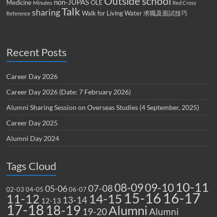
Outside school
non-JUPAS
Medicine
OLE
Minutes
Red Cross
Talk
sharing
Walk for Living Water
求職及面試技巧
Reference
Recent Posts
Career Day 2026
Career Day 2026 (Date: 7 February 2026)
Alumni Sharing Session on Overseas Studies (4 September, 2025)
Career Day 2025
Alumni Day 2024
Tags Cloud
10-11
08-09
09-10
07-08
05-06
02-03
04-05
06-07
15-16
16-17
14-15
11-12
13-14
12-13
17-18
18-19
Alumni
19-20
Alumni