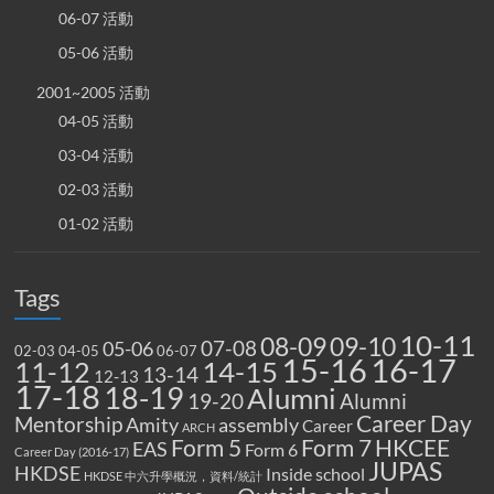
06-07 活動
05-06 活動
2001~2005 活動
04-05 活動
03-04 活動
02-03 活動
01-02 活動
Tags
10-11
08-09
09-10
07-08
05-06
02-03
04-05
06-07
15-16
16-17
14-15
11-12
13-14
12-13
17-18
18-19
Alumni
19-20
Alumni
Career Day
Mentorship
Amity
assembly
Career
ARCH
Form 5
Form 7
HKCEE
EAS
Form 6
Career Day (2016-17)
JUPAS
HKDSE
Inside school
HKDSE 中六升學概況，資料/統計