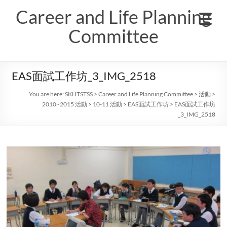
Skip
Career and Life Planning
to
content
Committee
EAS面試工作坊_3_IMG_2518
You are here:
SKHTSTSS
>
Career and Life Planning Committee
>
活動
>
2010~2015 活動
>
10-11 活動
>
EAS面試工作坊
>
EAS面試工作坊
_3_IMG_2518