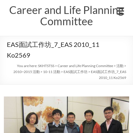
Skip
Career and Life Planning
to
content
Committee
EAS面試工作坊_7_EAS 2010_11
Ko2569
You are here:
SKHTSTSS
>
Career and Life Planning Committee
>
活動
>
2010~2015 活動
>
10-11 活動
>
EAS面試工作坊
>
EAS面試工作坊_7_EAS
2010_11 Ko2569