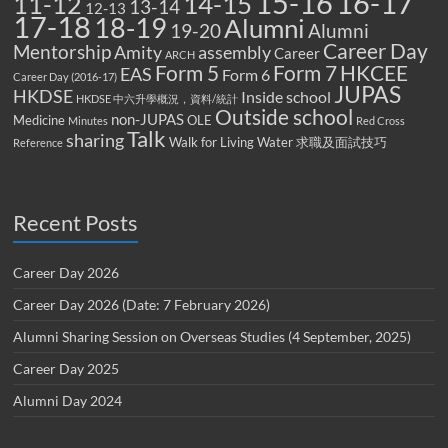
15-16
16-17
14-15
11-12
13-14
12-13
17-18
18-19
Alumni
19-20
Alumni
Career Day
Mentorship
Amity
assembly
Career
ARCH
Form 5
Form 7
HKCEE
EAS
Form 6
Career Day (2016-17)
JUPAS
HKDSE
Inside school
HKDSE 中六升學概況，資料/統計
Outside school
non-JUPAS
Medicine
OLE
Minutes
Red Cross
Talk
sharing
Walk for Living Water
求職及面試技巧
Reference
Recent Posts
Career Day 2026
Career Day 2026 (Date: 7 February 2026)
Alumni Sharing Session on Overseas Studies (4 September, 2025)
Career Day 2025
Alumni Day 2024