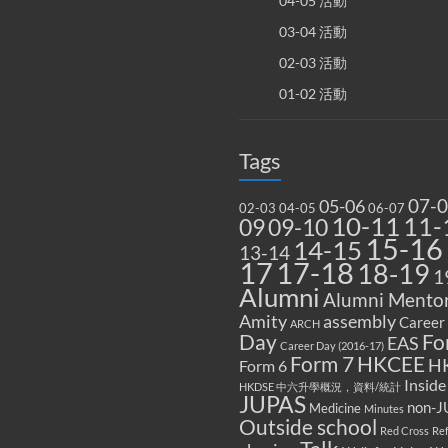
04-05 活動
03-04 活動
02-03 活動
01-02 活動
Tags
07-
05-06
02-03
04-05
06-07
10-11
11-
09
09-10
15-16
14-15
13-14
17
17-18
18-19
1
Alumni
Alumni Mentor
Amity
assembly
Career
ARCH
Fo
Day
EAS
Career Day (2016-17)
Form 7
HKCEE
H
Form 6
Inside
HKDSE 中六升學概況，資料/統計
JUPAS
non-J
Medicine
Minutes
Outside school
Red Cross
Re