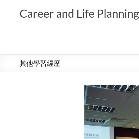
Skip
to
Career and Life Planni
content
其他學習經歷