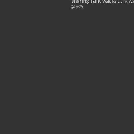
Talk
sharing
Walk for Living W
試技巧