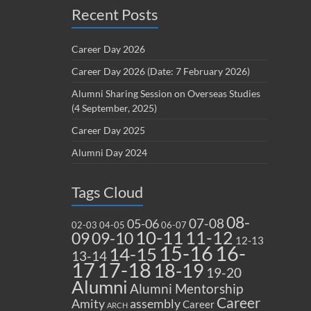
Recent Posts
Career Day 2026
Career Day 2026 (Date: 7 February 2026)
Alumni Sharing Session on Overseas Studies
(4 September, 2025)
Career Day 2025
Alumni Day 2024
Tags Cloud
08-
07-08
05-06
02-03
04-05
06-07
10-11
11-12
09
09-10
12-13
15-16
16-
14-15
13-14
17
17-18
18-19
19-20
Alumni
Alumni Mentorship
Career
Amity
assembly
Career
ARCH