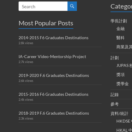
Catego
學長計劃
Most Popular Posts
金融
2014-2015 F6 Graduates Destinations
醫科
2.8k views
商業及
IA-Career Video-Mentorship Project
計劃
2.7k views
JUPA
獎項
2019-2020 F.6 Graduates Destinations
2.6k views
獎學金
2015-2016 F6 Graduates Destinations
記錄
2.4k views
參考
2018-2019 F.6 Graduates Destinations
資料/統計
2.3k views
HKDS
HKAL