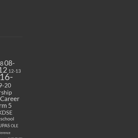
08-
08
12
12-13
16-
9-20
ship
Career
rm 5
KDSE
 school
UPAS
OLE
ference