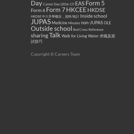
Form 5
Day
EAS
Career Day (2016-17)
Form 7
HKCEE
HKDSE
Form 6
Inside school
HKDSE 中六升學概況，資料/統計
JUPAS
non-JUPAS
Medicine
OLE
Minutes
Outside school
Red Cross
Reference
Talk
sharing
Walk for Living Water
求職及面
試技巧
Copyright © Careers Team