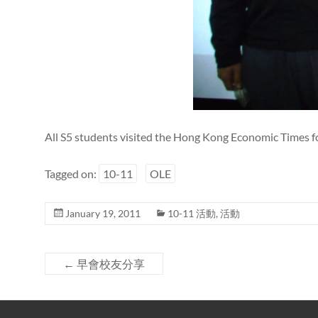
All S5 students visited the Hong Kong Economic Times for
Tagged on:
10-11
OLE
January 19, 2011
10-11 活動
,
活動
←
早會校友分享