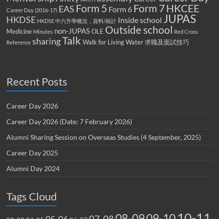
Form 5
Form 7
HKCEE
EAS
Form 6
Career Day (2016-17)
JUPAS
HKDSE
Inside school
HKDSE 中六升學概況，資料/統計
Outside school
non-JUPAS
Medicine
OLE
Minutes
Red Cross
Talk
sharing
Walk for Living Water
求職及面試技巧
Reference
Recent Posts
Career Day 2026
Career Day 2026 (Date: 7 February 2026)
Alumni Sharing Session on Overseas Studies (4 September, 2025)
Career Day 2025
Alumni Day 2024
Tags Cloud
10-11
08-09
09-10
07-08