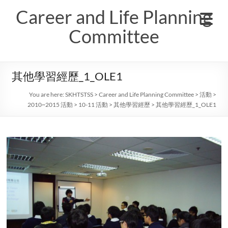
Skip
Career and Life Planning
to
content
Committee
其他學習經歷_1_OLE1
You are here:
SKHTSTSS
>
Career and Life Planning Committee
>
活動
>
2010~2015 活動
>
10-11 活動
>
其他學習經歷
>
其他學習經歷_1_OLE1