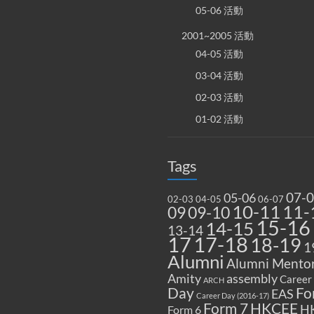
05-06 活動
2001~2005 活動
04-05 活動
03-04 活動
02-03 活動
01-02 活動
Tags
07-
05-06
02-03
04-05
06-07
10-11
11-
09
09-10
15-16
14-15
13-14
17
17-18
18-19
1
Alumni
Alumni Mentor
Amity
assembly
Career
ARCH
Fo
Day
EAS
Career Day (2016-17)
Form 7
HKCEE
H
Form 6