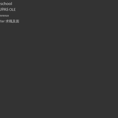
 school
UPAS
OLE
ference
ater
求職及面