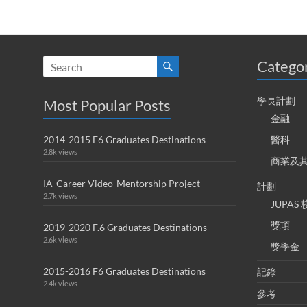
Catego
學長計劃
Most Popular Posts
金融
2014-2015 F6 Graduates Destinations
醫科
2.8k views
商業及
IA-Career Video-Mentorship Project
計劃
2.7k views
JUPA
獎項
2019-2020 F.6 Graduates Destinations
2.6k views
獎學金
2015-2016 F6 Graduates Destinations
記錄
2.4k views
參考