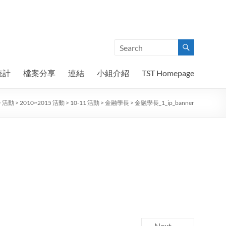
統計
檔案分享
連結
小組介紹
TST Homepage
>
活動
>
2010~2015 活動
>
10-11 活動
>
金融學長
>
金融學長_1_ip_banner
Next →