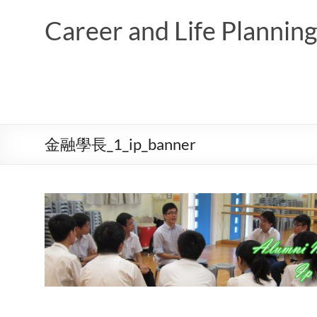
Skip
to
Career and Life Planni
content
金融學長_1_ip_banner