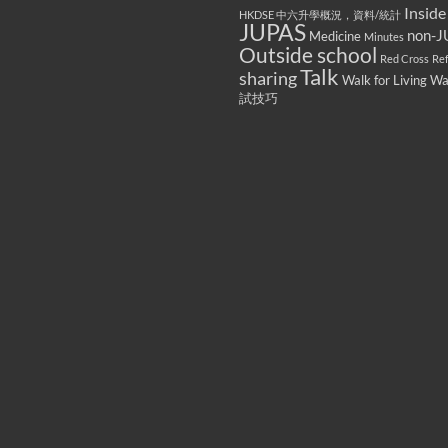
Inside
HKDSE 中六升學概況，資料/統計
JUPAS
non-J
Medicine
Minutes
Outside school
Red Cross
Re
Talk
sharing
Walk for Living W
試技巧