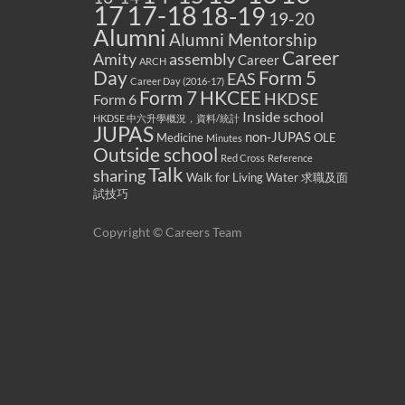
17
17-18
18-19
19-20
Alumni
Alumni Mentorship
Career
Amity
assembly
Career
ARCH
Form 5
Day
EAS
Career Day (2016-17)
Form 7
HKCEE
HKDSE
Form 6
Inside school
HKDSE 中六升學概況，資料/統計
JUPAS
non-JUPAS
Medicine
OLE
Minutes
Outside school
Red Cross
Reference
Talk
sharing
Walk for Living Water
求職及面
試技巧
Copyright © Careers Team