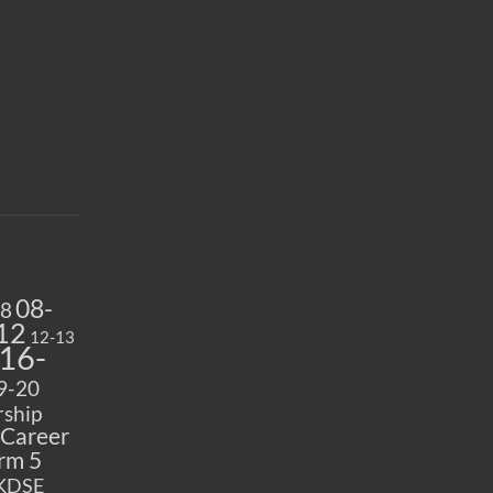
08-
08
12
12-13
16-
9-20
ship
Career
rm 5
KDSE