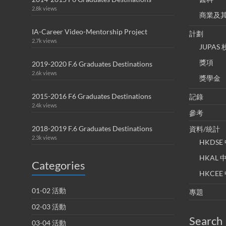
2.8k views
商業及
IA-Career Video-Mentorship Project
計劃
2.7k views
JUPA
獎項
2019-2020 F.6 Graduates Destinations
2.6k views
獎學金
2015-2016 F6 Graduates Destinations
記錄
2.4k views
參考
2018-2019 F.6 Graduates Destinations
資料/統計
2.3k views
HKDS
HKAL
Categories
HKCE
01-02 活動
專題
02-03 活動
Search
03-04 活動