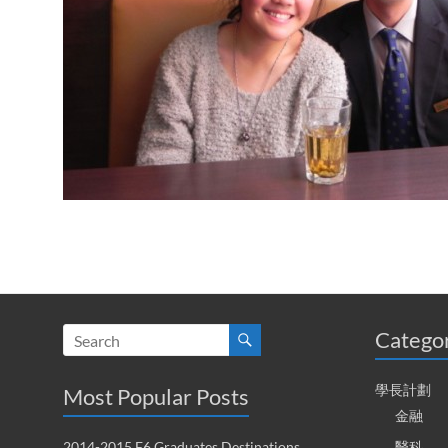
Catego
學長計劃
Most Popular Posts
金融
2014-2015 F6 Graduates Destinations
醫科