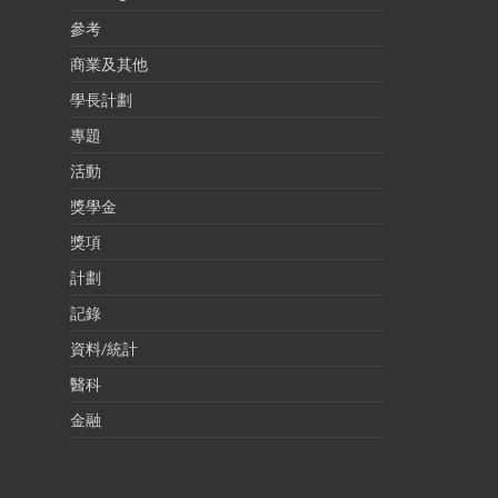
參考
商業及其他
學長計劃
專題
活動
獎學金
獎項
計劃
記錄
資料/統計
醫科
金融