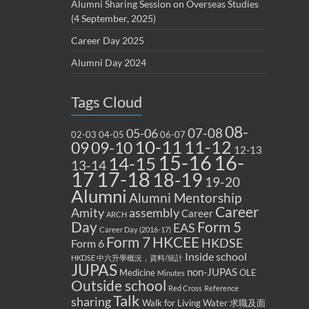
Alumni Sharing Session on Overseas Studies
(4 September, 2025)
Career Day 2025
Alumni Day 2024
Tags Cloud
08-
07-08
05-06
02-03
04-05
06-07
10-11
11-12
09
09-10
12-13
15-16
16-
14-15
13-14
17
17-18
18-19
19-20
Alumni
Alumni Mentorship
Career
Amity
assembly
Career
ARCH
Form 5
Day
EAS
Career Day (2016-17)
Form 7
HKCEE
HKDSE
Form 6
Inside school
HKDSE 中六升學概況，資料/統計
JUPAS
non-JUPAS
Medicine
OLE
Minutes
Outside school
Red Cross
Reference
Talk
sharing
Walk for Living Water
求職及面