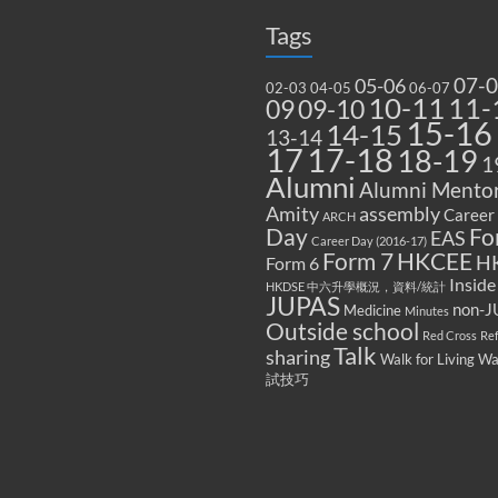
Tags
07-
05-06
02-03
04-05
06-07
10-11
11-
09
09-10
15-16
14-15
13-14
17
17-18
18-19
1
Alumni
Alumni Mentor
Amity
assembly
Career
ARCH
Fo
Day
EAS
Career Day (2016-17)
Form 7
HKCEE
H
Form 6
Inside
HKDSE 中六升學概況，資料/統計
JUPAS
non-J
Medicine
Minutes
Outside school
Red Cross
Re
Talk
sharing
Walk for Living W
試技巧