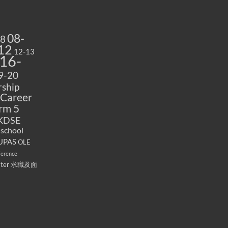
08-
08
12
12-13
16-
9-20
ship
Career
rm 5
KDSE
 school
UPAS
OLE
ference
ater
求職及面