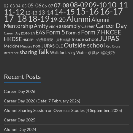
10-11
08-09
09-10
07-08
05-06
02-03
04-05
06-07
15-16
16-17
14-15
11-12
13-14
12-13
17-18
18-19
Alumni
19-20
Alumni
Career Day
Mentorship
Amity
assembly
Career
ARCH
Form 5
Form 7
HKCEE
EAS
Form 6
Career Day (2016-17)
JUPAS
HKDSE
Inside school
HKDSE 中六升學概況，資料/統計
Outside school
non-JUPAS
Medicine
OLE
Minutes
Red Cross
Talk
sharing
Walk for Living Water
求職及面試技巧
Reference
Recent Posts
Career Day 2026
Career Day 2026 (Date: 7 February 2026)
Alumni Sharing Session on Overseas Studies (4 September, 2025)
Career Day 2025
Alumni Day 2024