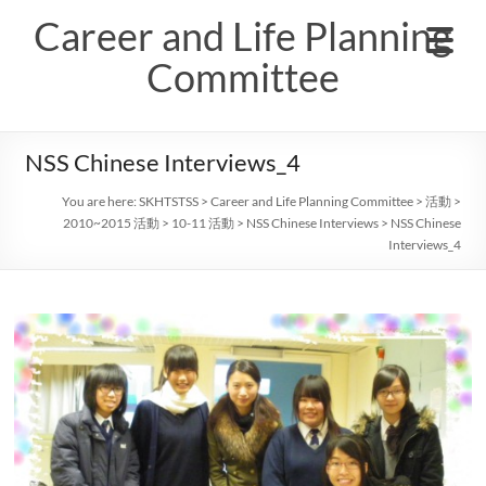
Skip
Career and Life Planning
to
content
Committee
NSS Chinese Interviews_4
You are here:
SKHTSTSS
>
Career and Life Planning Committee
>
活動
>
2010~2015 活動
>
10-11 活動
>
NSS Chinese Interviews
>
NSS Chinese
Interviews_4