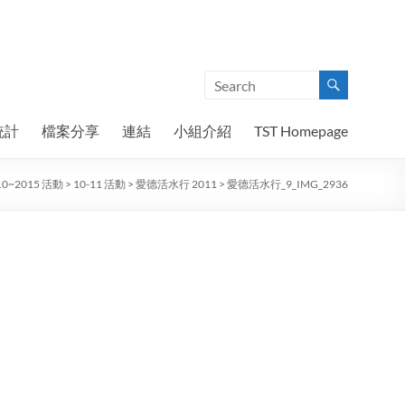
統計
檔案分享
連結
小組介紹
TST Homepage
10~2015 活動
>
10-11 活動
>
愛德活水行 2011
>
愛德活水行_9_IMG_2936