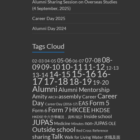
Alumni Sharing Session on Overseas Studies
(4 September, 2025)
Career Day 2025
Alumni Day 2024
Tags Cloud
08-
07-08
05-06
02-03
04-05
06-07
10-11
11-12
09
09-10
12-13
15-16
16-
14-15
13-14
17
17-18
18-19
19-20
Alumni
Alumni Mentorship
Career
Amity
assembly
Career
ARCH
Form 5
Day
EAS
Career Day (2016-17)
Form 7
HKCEE
HKDSE
Form 6
Inside school
HKDSE 中六升學概況，資料/統計
JUPAS
non-JUPAS
Medicine
OLE
Minutes
Outside school
Red Cross
Reference
Talk
sharing
Walk for Living Water
求職及面