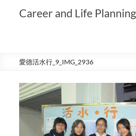
Skip
to
Career and Life Planni
content
愛德活水行_9_IMG_2936