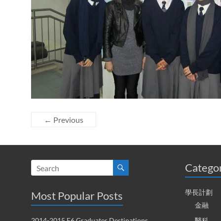
← Previous
Catego
學長計劃
Most Popular Posts
金融
2014-2015 F6 Graduates Destinations
醫科