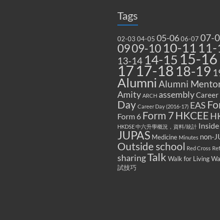
Tags
07-
05-06
02-03
04-05
06-07
10-11
11-
09
09-10
15-16
14-15
13-14
17
17-18
18-19
1
Alumni
Alumni Mentor
Amity
assembly
Career
ARCH
Fo
Day
EAS
Career Day (2016-17)
Form 7
HKCEE
H
Form 6
Inside
HKDSE 中六升學概況，資料/統計
JUPAS
non-J
Medicine
Minutes
Outside school
Red Cross
Re
Talk
sharing
Walk for Living W
試技巧