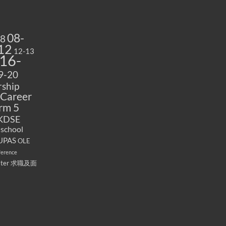
08-
08
12
12-13
16-
9-20
ship
Career
rm 5
KDSE
 school
UPAS
OLE
ference
ater
求職及面