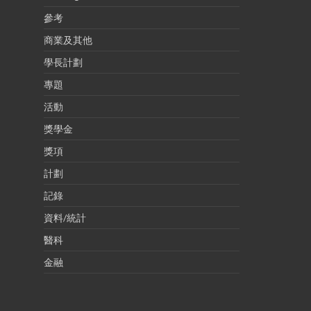
參考
商業及其他
學長計劃
專題
活動
獎學金
獎項
計劃
記錄
資料/統計
醫科
金融