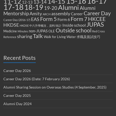
15-16
16-17
14-15
11-12
13-14
12-13
17-18
18-19
Alumni
19-20
Alumni
Career Day
Mentorship
Amity
assembly
Career
ARCH
Form 5
Form 7
HKCEE
EAS
Form 6
Career Day (2016-17)
JUPAS
HKDSE
Inside school
HKDSE 中六升學概況，資料/統計
Outside school
non-JUPAS
Medicine
OLE
Minutes
Red Cross
Talk
sharing
Walk for Living Water
求職及面試技巧
Reference
Recent Posts
Career Day 2026
Career Day 2026 (Date: 7 February 2026)
Alumni Sharing Session on Overseas Studies (4 September, 2025)
Career Day 2025
Alumni Day 2024