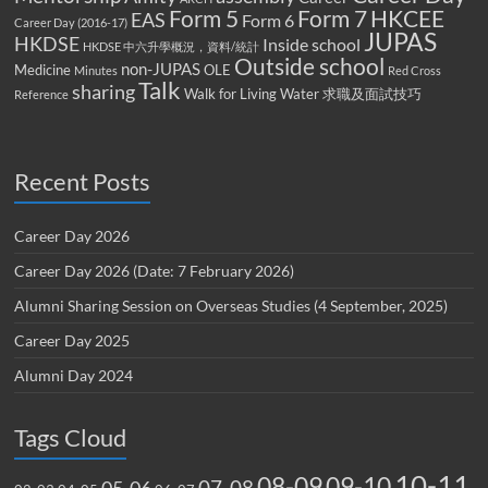
Form 5
Form 7
HKCEE
EAS
Form 6
Career Day (2016-17)
JUPAS
HKDSE
Inside school
HKDSE 中六升學概況，資料/統計
Outside school
non-JUPAS
Medicine
OLE
Minutes
Red Cross
Talk
sharing
Walk for Living Water
求職及面試技巧
Reference
Recent Posts
Career Day 2026
Career Day 2026 (Date: 7 February 2026)
Alumni Sharing Session on Overseas Studies (4 September, 2025)
Career Day 2025
Alumni Day 2024
Tags Cloud
10-11
08-09
09-10
07-08