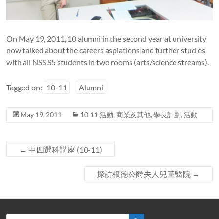
On May 19, 2011, 10 alumni in the second year at university
now talked about the careers aspiations and further studies
with all NSS S5 students in two rooms (arts/science streams).
Tagged on:
10-11
Alumni
May 19, 2011
10-11 活動
,
商業及其他
,
學長計劃
,
活動
←
中四選科講座 (10-11)
探訪根德公爵夫人兒童醫院
→