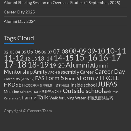
Alumni Sharing Session on Overseas Studies (4 September, 2025)
Career Day 2025
Alumni Day 2024
Tags Cloud
10-11
08-09
09-10
07-08
05-06
02-03
04-05
06-07
15-16
16-17
14-15
11-12
13-14
12-13
17-18
18-19
Alumni
19-20
Alumni
Career Day
Mentorship
Amity
assembly
Career
ARCH
Form 5
Form 7
HKCEE
EAS
Form 6
Career Day (2016-17)
JUPAS
HKDSE
Inside school
HKDSE 中六升學概況，資料/統計
Outside school
non-JUPAS
Medicine
OLE
Minutes
Red Cross
Talk
sharing
Walk for Living Water
求職及面試技巧
Reference
Copyright © Careers Team