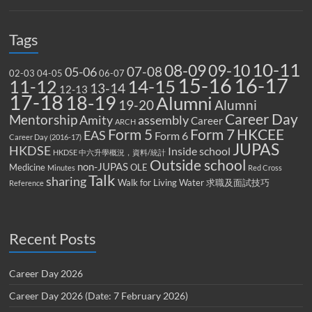
Tags
10-11
08-09
09-10
07-08
05-06
02-03
04-05
06-07
15-16
16-17
14-15
11-12
13-14
12-13
17-18
18-19
Alumni
19-20
Alumni
Career Day
Mentorship
Amity
assembly
Career
ARCH
Form 5
Form 7
HKCEE
EAS
Form 6
Career Day (2016-17)
JUPAS
HKDSE
Inside school
HKDSE 中六升學概況，資料/統計
Outside school
non-JUPAS
Medicine
OLE
Minutes
Red Cross
Talk
sharing
Walk for Living Water
求職及面試技巧
Reference
Recent Posts
Career Day 2026
Career Day 2026 (Date: 7 February 2026)