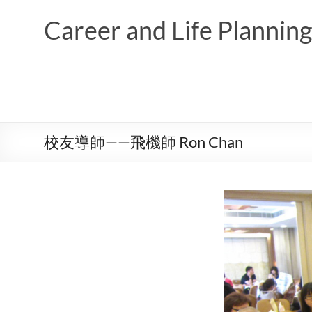
Skip
to
Career and Life Planni
content
校友導師——飛機師 Ron Chan