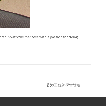
orship with the mentees with a passion for flying.
香港工程師學會獎項
→