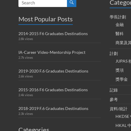
Catego
學長計劃
Most Popular Posts
金融
2014-2015 F6 Graduates Destinations
醫科
2.8k views
商業及
IA-Career Video-Mentorship Project
計劃
2.7k views
JUPA
獎項
2019-2020 F.6 Graduates Destinations
2.6k views
獎學金
2015-2016 F6 Graduates Destinations
記錄
2.4k views
參考
2018-2019 F.6 Graduates Destinations
資料/統計
2.3k views
HKDS
HKAL
Categories