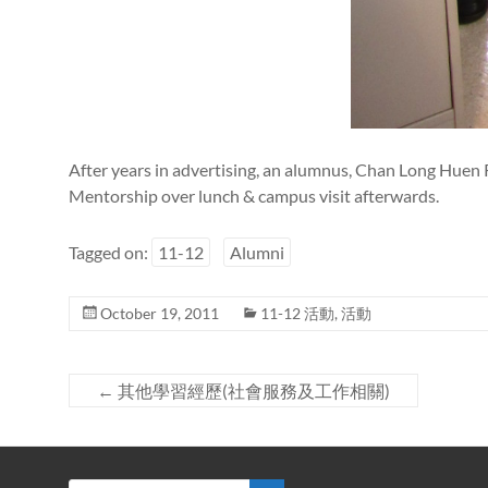
After years in advertising, an alumnus, Chan Long Huen R
Mentorship over lunch & campus visit afterwards.
Tagged on:
11-12
Alumni
October 19, 2011
11-12 活動
,
活動
←
其他學習經歷(社會服務及工作相關)