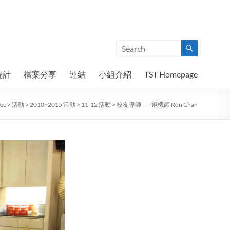
統計
檔案分享
連結
小組介紹
TST Homepage
tee
>
活動
>
2010~2015 活動
>
11-12 活動
>
校友導師——飛機師 Ron Chan