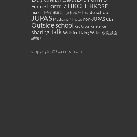
Career Day (2016-17)
Form 7
HKCEE
HKDSE
Form 6
Inside school
HKDSE 中六升學概況，資料/統計
JUPAS
non-JUPAS
Medicine
OLE
Minutes
Outside school
Red Cross
Reference
Talk
sharing
Walk for Living Water
求職及面
試技巧
Copyright © Careers Team