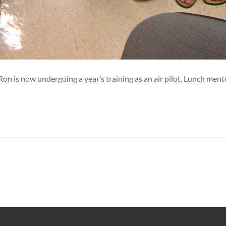
on is now undergoing a year’s training as an air pilot. Lunch ment