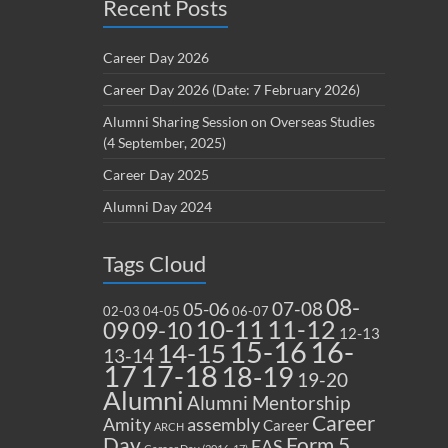
Recent Posts
Career Day 2026
Career Day 2026 (Date: 7 February 2026)
Alumni Sharing Session on Overseas Studies
(4 September, 2025)
Career Day 2025
Alumni Day 2024
Tags Cloud
08-
07-08
05-06
02-03
04-05
06-07
10-11
11-12
09
09-10
12-13
15-16
16-
14-15
13-14
17
17-18
18-19
19-20
Alumni
Alumni Mentorship
Career
Amity
assembly
Career
ARCH
Form 5
Day
EAS