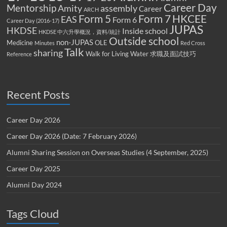
Career Day
Mentorship
Amity
assembly
Career
ARCH
Form 5
Form 7
HKCEE
EAS
Form 6
Career Day (2016-17)
JUPAS
HKDSE
Inside school
HKDSE 中六升學概況，資料/統計
Outside school
non-JUPAS
Medicine
OLE
Minutes
Red Cross
Talk
sharing
Walk for Living Water
求職及面試技巧
Reference
Recent Posts
Career Day 2026
Career Day 2026 (Date: 7 February 2026)
Alumni Sharing Session on Overseas Studies (4 September, 2025)
Career Day 2025
Alumni Day 2024
Tags Cloud