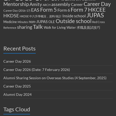
Career Day
Mentorship
Amity
assembly
Career
ARCH
Form 5
Form 7
HKCEE
EAS
Form 6
Career Day (2016-17)
JUPAS
HKDSE
Inside school
HKDSE 中六升學概況，資料/統計
Outside school
non-JUPAS
Medicine
OLE
Minutes
Red Cross
Talk
sharing
Walk for Living Water
求職及面試技巧
Reference
Recent Posts
Career Day 2026
Career Day 2026 (Date: 7 February 2026)
Alumni Sharing Session on Overseas Studies (4 September, 2025)
Career Day 2025
Alumni Day 2024
Tags Cloud