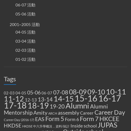
06-07 活動
05-06 活動
2001~2005 活動
04-05 活動
03-04 活動
02-03 活動
01-02 活動
Tags
10-11
08-09
09-10
07-08
05-06
02-03
04-05
06-07
15-16
16-17
14-15
11-12
13-14
12-13
17-18
18-19
Alumni
19-20
Alumni
Career Day
Mentorship
Amity
assembly
Career
ARCH
Form 5
Form 7
HKCEE
EAS
Form 6
Career Day (2016-17)
JUPAS
HKDSE
Inside school
HKDSE 中六升學概況，資料/統計