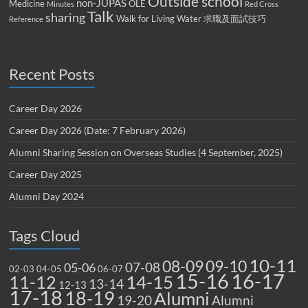
Outside school
non-JUPAS
Medicine
OLE
Minutes
Red Cross
Talk
sharing
Walk for Living Water
求職及面試技巧
Reference
Recent Posts
Career Day 2026
Career Day 2026 (Date: 7 February 2026)
Alumni Sharing Session on Overseas Studies (4 September, 2025)
Career Day 2025
Alumni Day 2024
Tags Cloud
10-11
08-09
09-10
07-08
05-06
02-03
04-05
06-07
15-16
16-17
14-15
11-12
13-14
12-13
17-18
18-19
Alumni
19-20
Alumni