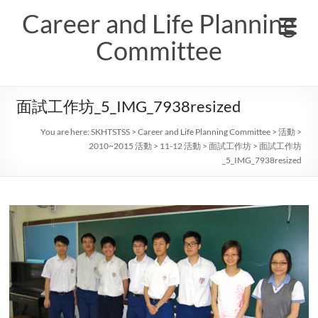
Skip
Career and Life Planning
to
content
Committee
面試工作坊_5_IMG_7938resized
You are here:
SKHTSTSS
>
Career and Life Planning Committee
>
活動
>
2010~2015 活動
>
11-12 活動
>
面試工作坊
>
面試工作坊
_5_IMG_7938resized