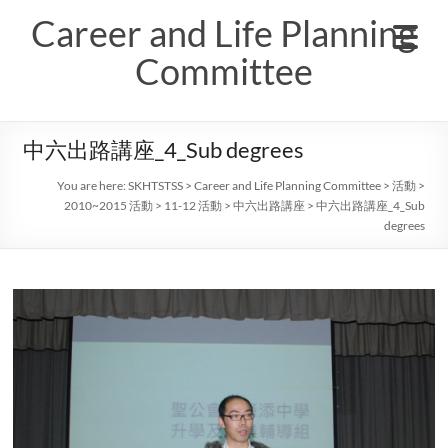
Skip
Career and Life Planning
to
content
Committee
中六出路講座_4_Sub degrees
You are here:
SKHTSTSS
>
Career and Life Planning Committee
>
活動
>
2010~2015 活動
>
11-12 活動
>
中六出路講座
>
中六出路講座_4_Sub
degrees