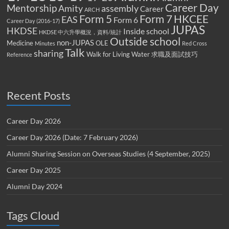
Career Day
Mentorship
Amity
assembly
Career
ARCH
Form 5
Form 7
HKCEE
EAS
Form 6
Career Day (2016-17)
JUPAS
HKDSE
Inside school
HKDSE 中六升學概況，資料/統計
Outside school
non-JUPAS
Medicine
OLE
Minutes
Red Cross
Talk
sharing
Walk for Living Water
求職及面試技巧
Reference
Recent Posts
Career Day 2026
Career Day 2026 (Date: 7 February 2026)
Alumni Sharing Session on Overseas Studies (4 September, 2025)
Career Day 2025
Alumni Day 2024
Tags Cloud