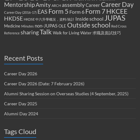
Career Day
Mentorship
Amity
assembly
Career
ARCH
Form 5
Form 7
HKCEE
EAS
Form 6
Career Day (2016-17)
JUPAS
HKDSE
Inside school
HKDSE 中六升學概況，資料/統計
Outside school
non-JUPAS
Medicine
OLE
Minutes
Red Cross
Talk
sharing
Walk for Living Water
求職及面試技巧
Reference
Recent Posts
Career Day 2026
Career Day 2026 (Date: 7 February 2026)
Alumni Sharing Session on Overseas Studies (4 September, 2025)
Career Day 2025
Alumni Day 2024
Tags Cloud