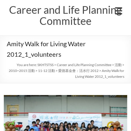
Skip
Career and Life Planning
to
content
Committee
Amity Walk for Living Water
2012_1_volunteers
You are here:
SKHTSTSS
>
Career and Life Planning Committee
>
活動
>
2010~2015 活動
>
11-12 活動
>
愛德基金會：活水行 2012
>
Amity Walk for
Living Water 2012_1_volunteers