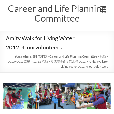
Skip
Career and Life Planning
to
content
Committee
Amity Walk for Living Water
2012_4_ourvolunteers
You are here:
SKHTSTSS
>
Career and Life Planning Committee
>
活動
>
2010~2015 活動
>
11-12 活動
>
愛德基金會：活水行 2012
>
Amity Walk for
Living Water 2012_4_ourvolunteers