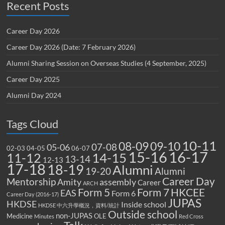
Recent Posts
Career Day 2026
Career Day 2026 (Date: 7 February 2026)
Alumni Sharing Session on Overseas Studies (4 September, 2025)
Career Day 2025
Alumni Day 2024
Tags Cloud
10-11
08-09
09-10
07-08
05-06
02-03
04-05
06-07
15-16
16-17
14-15
11-12
13-14
12-13
17-18
18-19
Alumni
19-20
Alumni
Career Day
Mentorship
Amity
assembly
Career
ARCH
Form 5
Form 7
HKCEE
EAS
Form 6
Career Day (2016-17)
JUPAS
HKDSE
Inside school
HKDSE 中六升學概況，資料/統計
Outside school
non-JUPAS
Medicine
OLE
Minutes
Red Cross