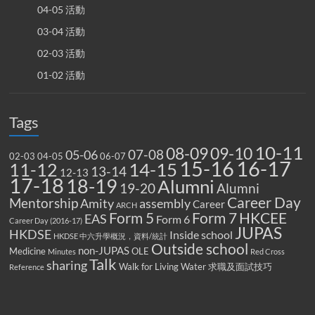
04-05 活動
03-04 活動
02-03 活動
01-02 活動
Tags
10-11
08-09
09-10
07-08
05-06
02-03
04-05
06-07
15-16
16-17
14-15
11-12
13-14
12-13
17-18
18-19
Alumni
19-20
Alumni
Career Day
Mentorship
Amity
assembly
Career
ARCH
Form 5
Form 7
HKCEE
EAS
Form 6
Career Day (2016-17)
JUPAS
HKDSE
Inside school
HKDSE 中六升學概況，資料/統計
Outside school
non-JUPAS
Medicine
OLE
Minutes
Red Cross
Talk
sharing
Walk for Living Water
求職及面試技巧
Reference