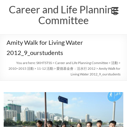
Skip
Career and Life Planning
to
content
Committee
Amity Walk for Living Water
2012_9_ourstudents
You are here:
SKHTSTSS
>
Career and Life Planning Committee
>
活動
>
2010~2015 活動
>
11-12 活動
>
愛德基金會：活水行 2012
>
Amity Walk for
Living Water 2012_9_ourstudents