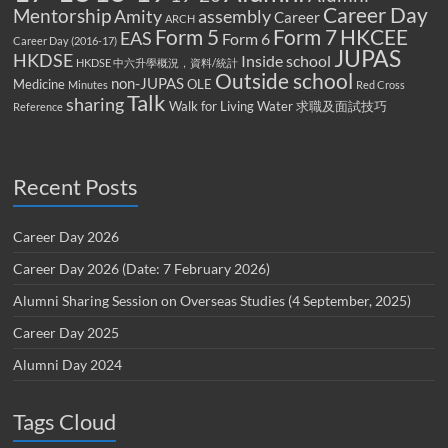
Career Day
Mentorship
Amity
assembly
Career
ARCH
Form 5
Form 7
HKCEE
EAS
Form 6
Career Day (2016-17)
JUPAS
HKDSE
Inside school
HKDSE 中六升學概況，資料/統計
Outside school
non-JUPAS
Medicine
OLE
Minutes
Red Cross
Talk
sharing
Walk for Living Water
求職及面試技巧
Reference
Recent Posts
Career Day 2026
Career Day 2026 (Date: 7 February 2026)
Alumni Sharing Session on Overseas Studies (4 September, 2025)
Career Day 2025
Alumni Day 2024
Tags Cloud