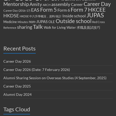
Career Day
Mentorship
Amity
assembly
Career
ARCH
Form 5
Form 7
HKCEE
EAS
Form 6
Career Day (2016-17)
JUPAS
HKDSE
Inside school
HKDSE 中六升學概況，資料/統計
Outside school
non-JUPAS
Medicine
OLE
Minutes
Red Cross
Talk
sharing
Walk for Living Water
求職及面試技巧
Reference
Recent Posts
Career Day 2026
Career Day 2026 (Date: 7 February 2026)
Alumni Sharing Session on Overseas Studies (4 September, 2025)
Career Day 2025
Alumni Day 2024
Tags Cloud