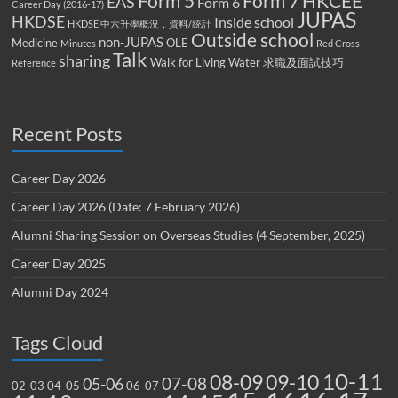
Form 5
Form 7
HKCEE
EAS
Form 6
Career Day (2016-17)
JUPAS
HKDSE
Inside school
HKDSE 中六升學概況，資料/統計
Outside school
non-JUPAS
Medicine
OLE
Minutes
Red Cross
Talk
sharing
Walk for Living Water
求職及面試技巧
Reference
Recent Posts
Career Day 2026
Career Day 2026 (Date: 7 February 2026)
Alumni Sharing Session on Overseas Studies (4 September, 2025)
Career Day 2025
Alumni Day 2024
Tags Cloud
10-11
08-09
09-10
07-08
05-06
02-03
04-05
06-07