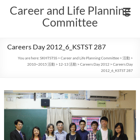
Skip
Career and Life Planning
to
content
Committee
Careers Day 2012_6_KSTST 287
You are here:
SKHTSTSS
>
Career and Life Planning Committee
>
活動
>
2010~2015 活動
>
12-13 活動
>
Careers Day 2012
>
Careers Day
2012_6_KSTST 287