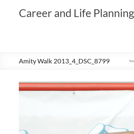
Skip
to
Career and Life Planni
content
Amity Walk 2013_4_DSC_8799
You