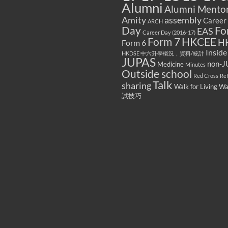
Alumni
Alumni Mentor
Amity
assembly
Career
ARCH
Fo
Day
EAS
Career Day (2016-17)
Form 7
HKCEE
H
Form 6
Inside
HKDSE 中六升學概況，資料/統計
JUPAS
non-J
Medicine
Minutes
Outside school
Red Cross
Re
Talk
sharing
Walk for Living W
試技巧