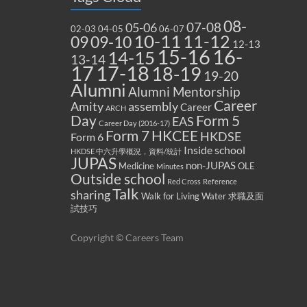
08-
07-08
05-06
02-03
04-05
06-07
10-11
11-12
09
09-10
12-13
15-16
16-
14-15
13-14
17
17-18
18-19
19-20
Alumni
Alumni Mentorship
Career
Amity
assembly
Career
ARCH
Form 5
Day
EAS
Career Day (2016-17)
Form 7
HKCEE
HKDSE
Form 6
Inside school
HKDSE 中六升學概況，資料/統計
JUPAS
non-JUPAS
Medicine
OLE
Minutes
Outside school
Red Cross
Reference
Talk
sharing
Walk for Living Water
求職及面
試技巧
Copyright © Careers Team