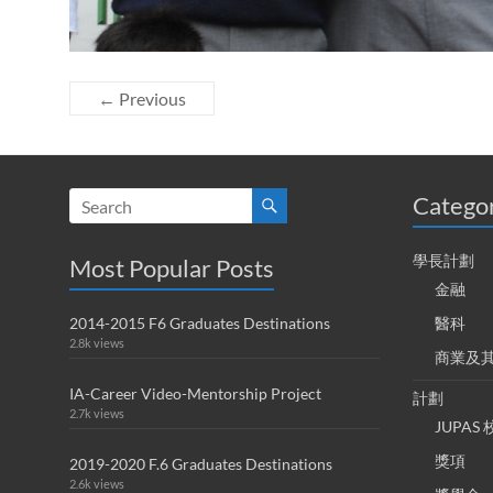
← Previous
Catego
學長計劃
Most Popular Posts
金融
2014-2015 F6 Graduates Destinations
醫科
2.8k views
商業及
IA-Career Video-Mentorship Project
計劃
2.7k views
JUPA
獎項
2019-2020 F.6 Graduates Destinations
2.6k views