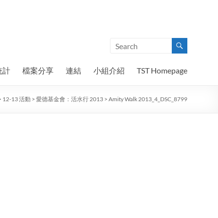
統計
檔案分享
連結
小組介紹
TST Homepage
>
12-13 活動
>
愛德基金會：活水行 2013
>
Amity Walk 2013_4_DSC_8799