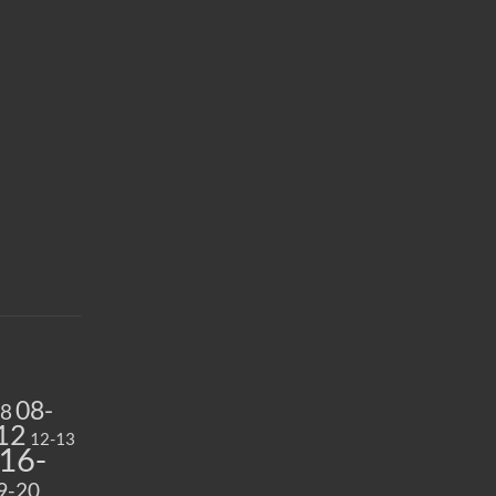
08-
08
12
12-13
16-
9-20