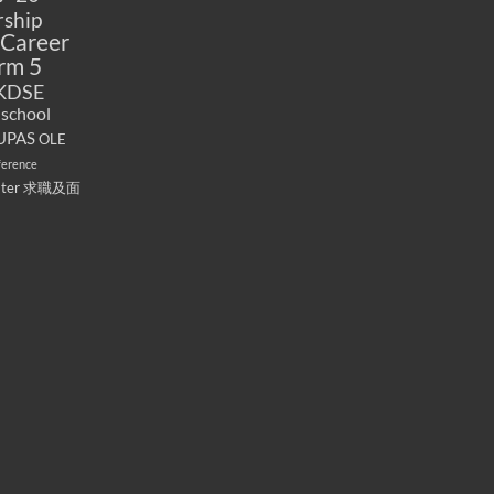
ship
Career
rm 5
KDSE
 school
UPAS
OLE
ference
ater
求職及面