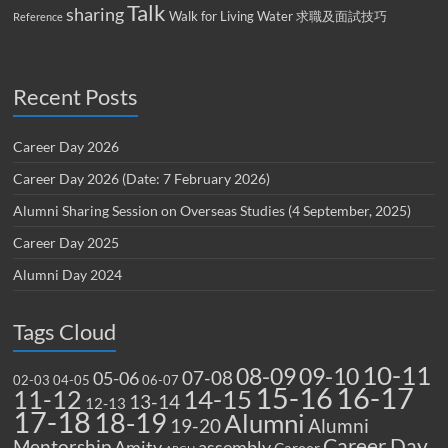
Talk
sharing
Walk for Living Water
求職及面試技巧
Reference
Recent Posts
Career Day 2026
Career Day 2026 (Date: 7 February 2026)
Alumni Sharing Session on Overseas Studies (4 September, 2025)
Career Day 2025
Alumni Day 2024
Tags Cloud
10-11
08-09
09-10
07-08
05-06
02-03
04-05
06-07
15-16
16-17
14-15
11-12
13-14
12-13
17-18
18-19
Alumni
19-20
Alumni
Career Day
Mentorship
Amity
assembly
Career