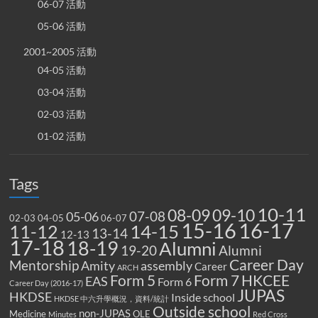
06-07 活動
05-06 活動
2001~2005 活動
04-05 活動
03-04 活動
02-03 活動
01-02 活動
Tags
10-11
08-09
09-10
07-08
05-06
02-03
04-05
06-07
15-16
16-17
14-15
11-12
13-14
12-13
17-18
18-19
Alumni
19-20
Alumni
Career Day
Mentorship
Amity
assembly
Career
ARCH
Form 5
Form 7
HKCEE
EAS
Form 6
Career Day (2016-17)
JUPAS
HKDSE
Inside school
HKDSE 中六升學概況，資料/統計
Outside school
non-JUPAS
Medicine
OLE
Minutes
Red Cross