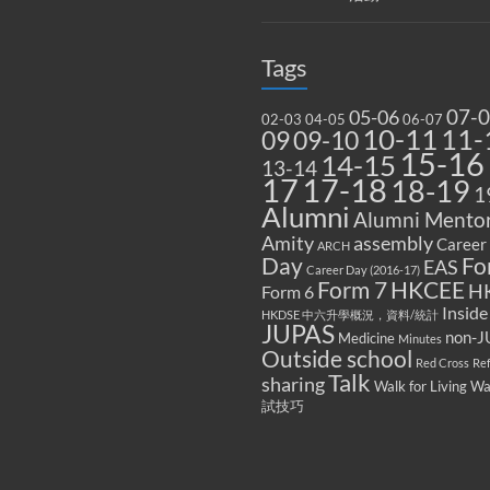
Tags
07-
05-06
02-03
04-05
06-07
10-11
11-
09
09-10
15-16
14-15
13-14
17
17-18
18-19
1
Alumni
Alumni Mentor
Amity
assembly
Career
ARCH
Fo
Day
EAS
Career Day (2016-17)
Form 7
HKCEE
H
Form 6
Inside
HKDSE 中六升學概況，資料/統計
JUPAS
non-J
Medicine
Minutes
Outside school
Red Cross
Re
Talk
sharing
Walk for Living W
試技巧