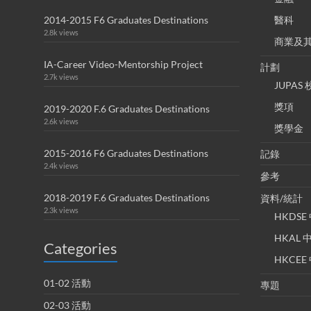
2014-2015 F6 Graduates Destinations
醫科
2.8k views
商業及
IA-Career Video-Mentorship Project
計劃
2.7k views
JUPA
獎項
2019-2020 F.6 Graduates Destinations
2.6k views
獎學金
2015-2016 F6 Graduates Destinations
記錄
2.4k views
參考
2018-2019 F.6 Graduates Destinations
資料/統計
2.3k views
HKDS
HKAL
Categories
HKCE
01-02 活動
專題
02-03 活動