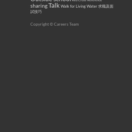
Talk
sharing
Walk for Living Water
求職及面
試技巧
Copyright © Careers Team