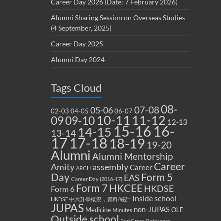
Career Day 2026 (Date: 7 February 2026)
Alumni Sharing Session on Overseas Studies
(4 September, 2025)
Career Day 2025
Alumni Day 2024
Tags Cloud
08-
07-08
05-06
02-03
04-05
06-07
10-11
11-12
09
09-10
12-13
15-16
16-
14-15
13-14
17
17-18
18-19
19-20
Alumni
Alumni Mentorship
Career
Amity
assembly
Career
ARCH
Form 5
Day
EAS
Career Day (2016-17)
Form 7
HKCEE
HKDSE
Form 6
Inside school
HKDSE 中六升學概況，資料/統計
JUPAS
non-JUPAS
Medicine
OLE
Minutes
Outside school
Red Cross
Reference