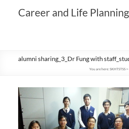
Skip
to
Career and Life Planni
content
alumni sharing_3_Dr Fung with staff_stu
You are here:
SKHTSTSS
>