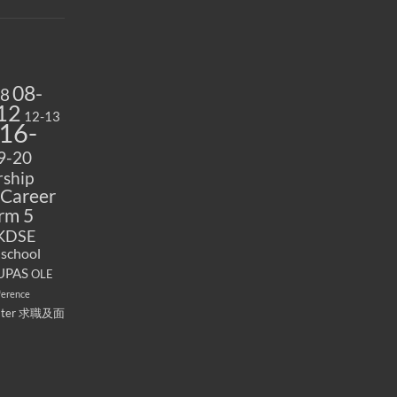
08-
08
12
12-13
16-
9-20
ship
Career
rm 5
KDSE
 school
UPAS
OLE
ference
ater
求職及面