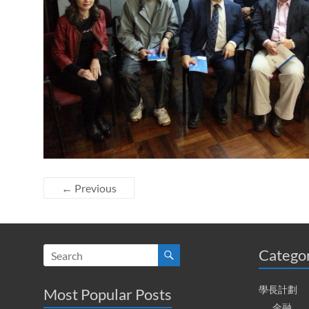
← Previous
Catego
學長計劃
Most Popular Posts
金融