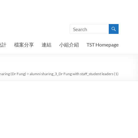
統計
檔案分享
連結
小組介紹
TST Homepage
haring (Dr Fung)
>
alumni sharing_3_Dr Fung with staff_student leaders (1)