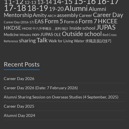
15-16
16-17
14-15
11-12
13-14
12-13
17-18
18-19
Alumni
19-20
Alumni
Career Day
Mentorship
Amity
assembly
Career
ARCH
Form 5
Form 7
HKCEE
EAS
Form 6
Career Day (2016-17)
JUPAS
HKDSE
Inside school
HKDSE 中六升學概況，資料/統計
Outside school
non-JUPAS
Medicine
OLE
Minutes
Red Cross
Talk
sharing
Walk for Living Water
求職及面試技巧
Reference
Recent Posts
Career Day 2026
Career Day 2026 (Date: 7 February 2026)
Alumni Sharing Session on Overseas Studies (4 September, 2025)
Career Day 2025
Alumni Day 2024