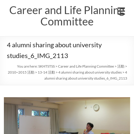
Skip
Career and Life Planning
to
content
Committee
4 alumni sharing about university
studies_6_IMG_2113
You are here:
SKHTSTSS
>
Career and Life Planning Committee
>
活動
>
2010~2015 活動
>
13-14 活動
>
4 alumni sharing about university studies
>
4
alumni sharing about university studies_6_IMG_2113