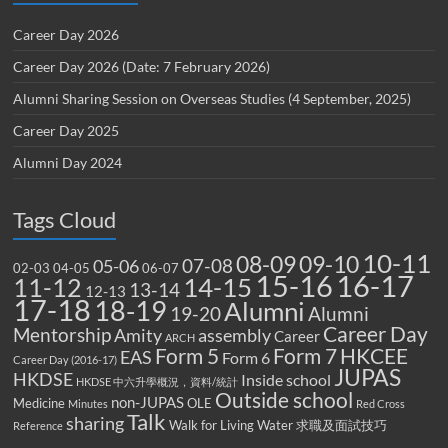
Career Day 2026
Career Day 2026 (Date: 7 February 2026)
Alumni Sharing Session on Overseas Studies (4 September, 2025)
Career Day 2025
Alumni Day 2024
Tags Cloud
10-11
08-09
09-10
07-08
05-06
02-03
04-05
06-07
15-16
16-17
14-15
11-12
13-14
12-13
17-18
18-19
Alumni
19-20
Alumni
Career Day
Mentorship
Amity
assembly
Career
ARCH
Form 5
Form 7
HKCEE
EAS
Form 6
Career Day (2016-17)
JUPAS
HKDSE
Inside school
HKDSE 中六升學概況，資料/統計
Outside school
non-JUPAS
Medicine
OLE
Minutes
Red Cross
Talk
sharing
Walk for Living Water
求職及面試技巧
Reference