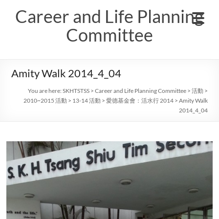
Skip
Career and Life Planning
to
content
Committee
Amity Walk 2014_4_04
You are here:
SKHTSTSS
>
Career and Life Planning Committee
>
活動
>
2010~2015 活動
>
13-14 活動
>
愛德基金會：活水行 2014
>
Amity Walk
2014_4_04