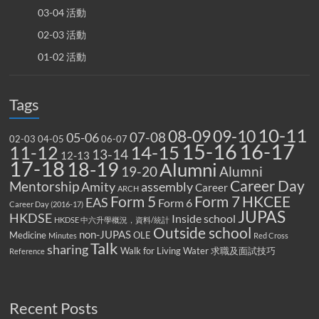
03-04 活動
02-03 活動
01-02 活動
Tags
10-11
08-09
09-10
07-08
05-06
02-03
04-05
06-07
15-16
16-17
14-15
11-12
13-14
12-13
17-18
18-19
Alumni
19-20
Alumni
Career Day
Mentorship
Amity
assembly
Career
ARCH
Form 5
Form 7
HKCEE
EAS
Form 6
Career Day (2016-17)
JUPAS
HKDSE
Inside school
HKDSE 中六升學概況，資料/統計
Outside school
non-JUPAS
Medicine
OLE
Minutes
Red Cross
Talk
sharing
Walk for Living Water
求職及面試技巧
Reference
Recent Posts