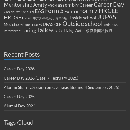
Career Day
Mentorship
Amity
assembly
Career
ARCH
Form 5
Form 7
HKCEE
EAS
Form 6
Career Day (2016-17)
JUPAS
HKDSE
Inside school
HKDSE 中六升學概況，資料/統計
Outside school
non-JUPAS
Medicine
OLE
Minutes
Red Cross
Talk
sharing
Walk for Living Water
求職及面試技巧
Reference
Recent Posts
Career Day 2026
Career Day 2026 (Date: 7 February 2026)
Alumni Sharing Session on Overseas Studies (4 September, 2025)
Career Day 2025
Alumni Day 2024
Tags Cloud