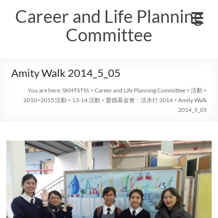
Skip
Career and Life Planning
to
content
Committee
Amity Walk 2014_5_05
You are here:
SKHTSTSS
>
Career and Life Planning Committee
>
活動
>
2010~2015 活動
>
13-14 活動
>
愛德基金會：活水行 2014
>
Amity Walk
2014_5_05